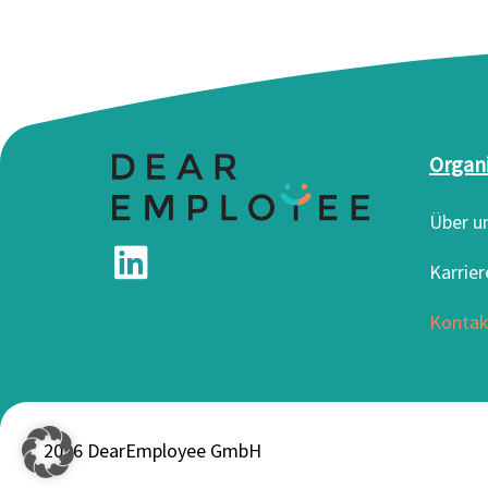
Organ
Über u
Karrier
Kontak
2026 DearEmployee GmbH