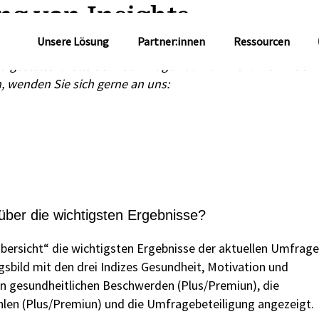
ng von Insights
Unsere Lösung
Partner:innen
Ressourcen
zu gestalten. Falls dennoch Fragen aufkommen: Hier finden
n, wenden Sie sich gerne an uns:
ber die wichtigsten Ergebnisse?
„Übersicht“ die wichtigsten Ergebnisse der aktuellen Umfrage
gsbild mit den drei Indizes Gesundheit, Motivation und
n gesundheitlichen Beschwerden (Plus/Premiun), die
hlen (Plus/Premiun) und die Umfragebeteiligung angezeigt.