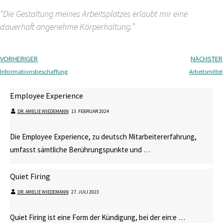
“Die Gestaltung meines Arbeitsplatzes erlaubt mir eine
dauerhaft angenehme Körperhaltung.”
VORHERIGER
NÄCHSTER
Informationsbeschaffung
Arbeitsmittel
Employee Experience
DR. AMELIE WIEDEMANN
⋅
13. FEBRUAR 2024
Die Employee Experience, zu deutsch Mitarbeitererfahrung,
umfasst sämtliche Berührungspunkte und …
Quiet Firing
DR. AMELIE WIEDEMANN
⋅
27. JULI 2023
Quiet Firing ist eine Form der Kündigung, bei der ein:e …