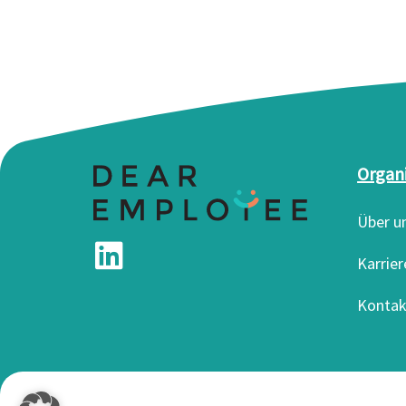
Organ
Über u
Karrier
Kontak