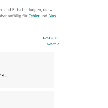
nen und Entscheidungen, die wir
ber anfällig für
Fehler
und
Bias
NÄCHSTER
System 2
in:e …