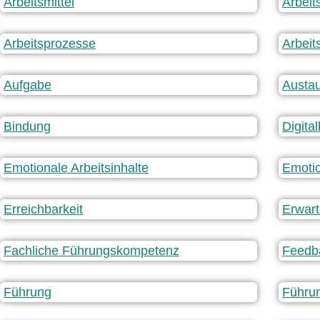
Arbeitsmittel
Arbeit
Arbeitsprozesse
Arbeit
Aufgabe
Austau
Bindung
Digita
Emotionale Arbeitsinhalte
Emoti
Erreichbarkeit
Erwar
Fachliche Führungskompetenz
Feedba
Führung
Führu