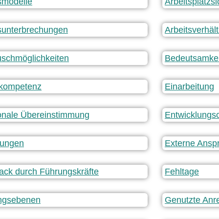
smodelle
Arbeitsplatzsi
sunterbrechungen
Arbeitsverhäl
schmöglichkeiten
Bedeutsamkei
lkompetenz
Einarbeitung
onale Übereinstimmung
Entwicklungs
tungen
Externe Ansp
ck durch Führungskräfte
Fehltage
ngsebenen
Genutzte Anr