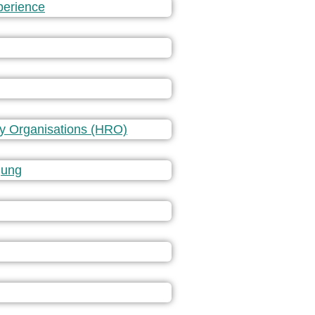
erience
ity Organisations (HRO)
gung