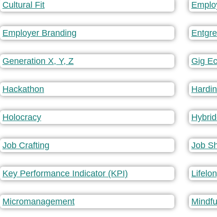
Cultural Fit
Emplo
Employer Branding
Entgr
Generation X, Y, Z
Gig E
Hackathon
Hardi
Holocracy
Hybrid
Job Crafting
Job S
Key Performance Indicator (KPI)
Lifelo
Micromanagement
Mindfu