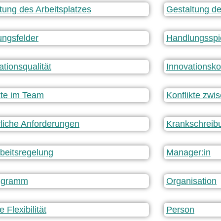
tung des Arbeitsplatzes
Gestaltung de
ngsfelder
Handlungsspi
ationsqualität
Innovationsk
kte im Team
Konflikte zw
liche Anforderungen
Krankschreib
beitsregelung
Manager:in
igramm
Organisation
e Flexibilität
Person