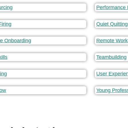
rcing
Performance
Firing
Quiet Quitting
e Onboarding
Remote Work
ills
Teambuilding
ling
User Experie
low
Young Profes