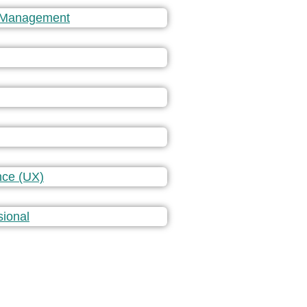
 Management
nce (UX)
sional