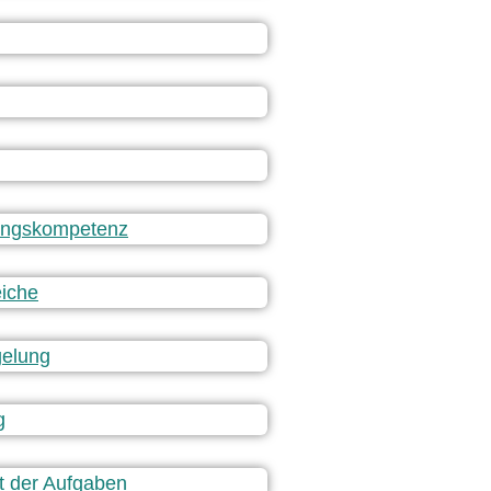
ungskompetenz
eiche
gelung
g
it der Aufgaben