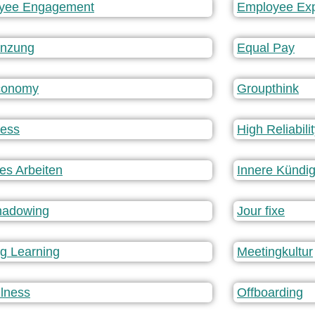
yee Engagement
Employee Exp
enzung
Equal Pay
conomy
Groupthink
ness
High Reliabil
es Arbeiten
Innere Kündi
hadowing
Jour fixe
ng Learning
Meetingkultur
lness
Offboarding