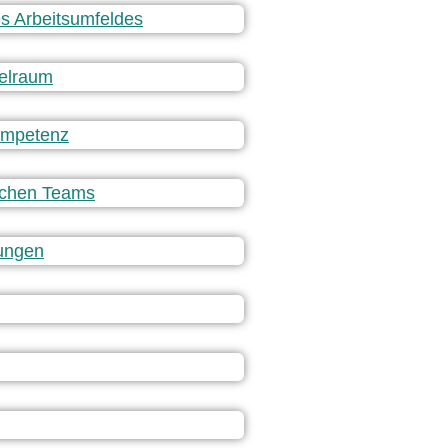
s Arbeitsumfeldes
elraum
ompetenz
ischen Teams
ungen