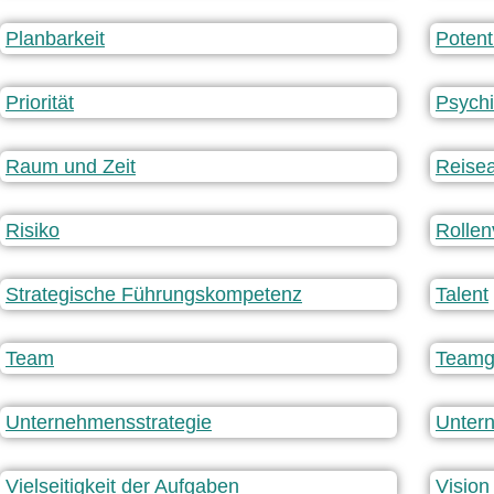
Planbarkeit
Potent
Priorität
Psych
Raum und Zeit
Reise
Risiko
Rollen
Strategische Führungskompetenz
Talent
Team
Teamg
Unternehmensstrategie
Unter
Vielseitigkeit der Aufgaben
Vision