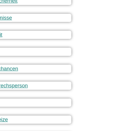
cherheit
tnisse
t
chancen
rechsperson
eize