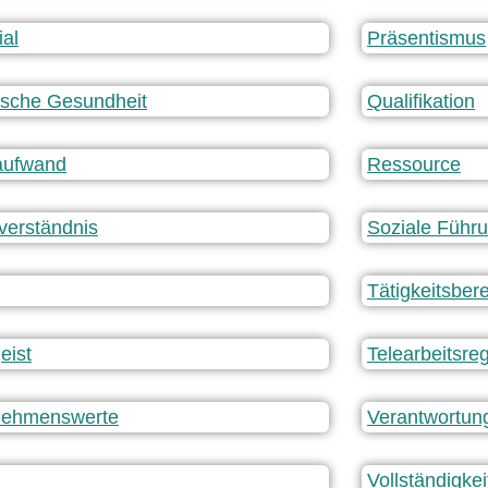
ial
Präsentismus
ische Gesundheit
Qualifikation
aufwand
Ressource
verständnis
Soziale Führ
Tätigkeitsber
eist
Telearbeitsre
nehmenswerte
Verantwortun
Vollständigke