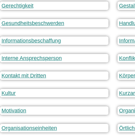
Gerechtigkeit
Gestal
Gesundheitsbeschwerden
Handlu
Informationsbeschaffung
Inform
Interne Ansprechsperson
Konfli
Kontakt mit Dritten
Körper
Kultur
Kurzar
Motivation
Organ
Organisationseinheiten
Örtlich