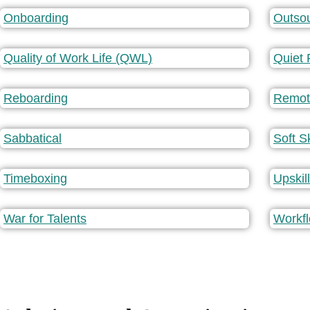
Onboarding
Outsou
Quality of Work Life (QWL)
Quiet 
Reboarding
Remot
Sabbatical
Soft Sk
Timeboxing
Upskil
War for Talents
Workf