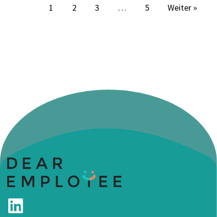
1
2
3
…
5
Weiter »