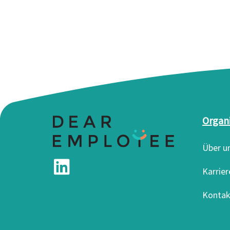
Organ
Über u
Karrier
Kontak