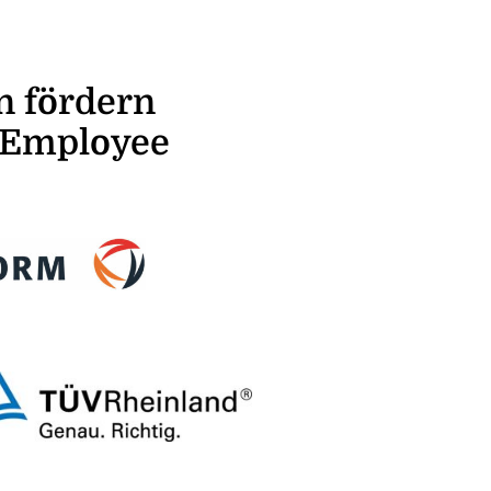
n fördern
rEmployee