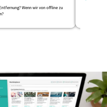
Entfernung? Wenn wir von offline zu
Digital Work –
n?
Möglichkeit zu
Umfang: 6 Onli