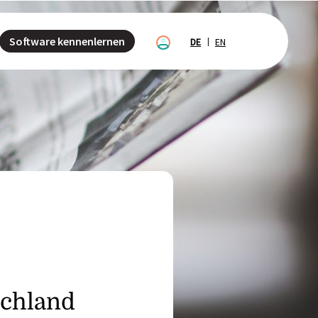
Software kennenlernen
DE
EN
schland