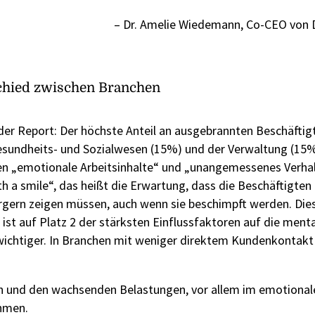
– Dr. Amelie Wiedemann, Co-CEO von
schied zwischen Branchen
er Report: Der höchste Anteil an ausgebrannten Beschäftigt
undheits- und Sozialwesen (15%) und der Verwaltung (15%)
en „emotionale Arbeitsinhalte“ und „unangemessenes Verha
ith a smile“, das heißt die Erwartung, dass die Beschäftigte
rgern zeigen müssen, auch wenn sie beschimpft werden. Die
t auf Platz 2 der stärksten Einflussfaktoren auf die ment
 wichtiger. In Branchen mit weniger direktem Kundenkontakt 
n und den wachsenden Belastungen, vor allem im emotionale
ehmen.