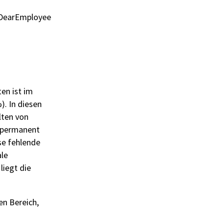
 DearEmployee
en ist im
. In diesen
lten von
n permanent
se fehlende
ale
liegt die
n Bereich,