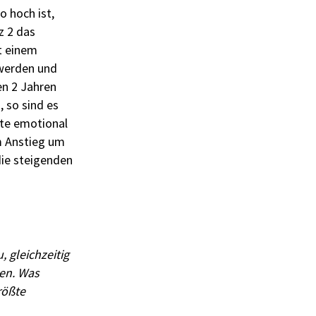
o hoch ist,
z 2 das
t einem
hwerden und
n 2 Jahren
 so sind es
lte emotional
m Anstieg um
die steigenden
 gleichzeitig
gen. Was
rößte