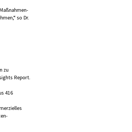
as Maßnahmen-
hmen,“ so Dr.
n zu
ights Report.
us 416
merzielles
ten-