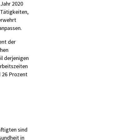
 Jahr 2020
 Tätigkeiten,
verwehrt
anpassen.
ent der
chen
il derjenigen
rbeitszeiten
d 26 Prozent
ftigten sind
sundheit in