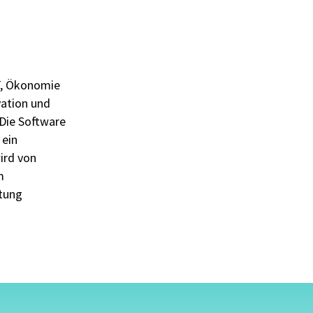
IT, Ökonomie
vation und
Die Software
 ein
ird von
m
tung