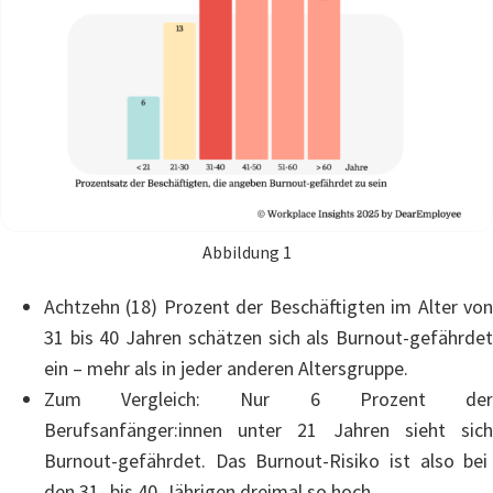
Abbildung 1
Achtzehn (18)
Prozent der Beschäftigten
im Alter vo
31 bis 40 Jahren
schätzen sich
als
Burnout-gefährde
ein – mehr als in jeder anderen Altersgruppe.
Zum
Vergleich:
Nur 6 Prozent de
Berufsanfänger:innen
unter 21
J
ahr
en
sieht sic
Burnout-gefährdet.
Das Burnout-Risiko ist also bei
den
31- bis 40-Jährigen
dreimal so hoch
.