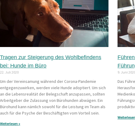
Tragen zur Steigerung des Wohlbefindens
Führen
bei: Hunde im Büro
Führun
22. Juli 2020
9. Juni 202
Um der Vereinsamung während der Corona-Pandemie
Das Führe
entgegenzuwirken, werden viele Hunde adoptiert. Um sich
Herausfor
an die Lebensrealität der Belegschaft anzupassen, sollten
Medienko
Arbeitgeber die Zulassung von Bürohunden abwägen. Ein
Führungsv
Bürohund kann nämlich sowohl für die Leistung im Team als
produktiv
auch für die Psyche der Beschäftigten vom Vorteil sein.
Weiterlesen
Weiterlesen »