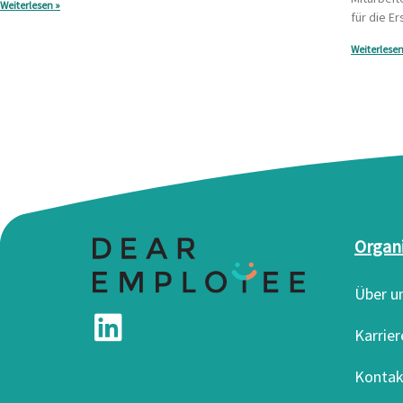
Weiterlesen »
für die Er
Weiterlesen
Organ
Über u
Karrier
Kontak