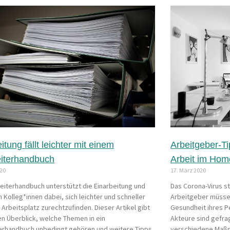
itung fällt leichter mit einem
Arbeitgeber-T
eiterhandbuch
Arbeit im Hom
020
17. März 2020
beiterhandbuch unterstützt die Einarbeitung und
Das Corona-Virus st
n Kolleg*innen dabei, sich leichter und schneller
Arbeitgeber müssen
Arbeitsplatz zurechtzufinden. Dieser Artikel gibt
Gesundheit ihres P
en Überblick, welche Themen in ein
Akteure sind gefrag
erhandbuch unbedingt gehören und weitere Tipps
verschiedene Maßn