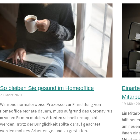
So bleiben Sie gesund im Homeoffice
Einarbe
23. März 2020
Mitarb
19. März 2
Während normalerweise Prozesse zur Einrichtung von
Homeoffice Monate dauern, muss aufgrund des Coronavirus
Ein Mitar
in vielen Firmen mobiles Arbeiten schnell ermöglicht
hilft neue
werden. Trotz der Dringlichkeit sollte darauf geachtet
am neuen 
werden mobiles Arbeiten gesund zu gestalten.
Ihnen ein
Mitarbeit