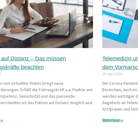
 auf Distanz – Das müssen
Telemedizin u
gskräfte beachten
dem Vormars
0
20. April 2020
n von virtuellen Teams bringt neue
Die Corona-Pandemie
derungen. Erfüllt die Führungskraft u.a. Punkte wie
Bereichen, auch im
mpetenz, Sensitivität und das passende
werden wichtiger d
erständnis ist das Führen auf Distanz möglich und
Angebots an Telem
.
Arztpraxen und Un
 »
Weiterlesen »