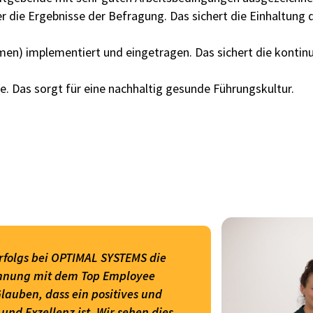
 die Ergebnisse der Befragung. Das sichert die Einhaltung 
) implementiert und eingetragen. Das sichert die kontinui
. Das sorgt für eine nachhaltig gesunde Führungskultur.
.
Erfolgs bei OPTIMAL SYSTEMS die
ichnung mit dem Top Employee
lauben, dass ein positives und
und Exzellenz ist. Wir sehen dies