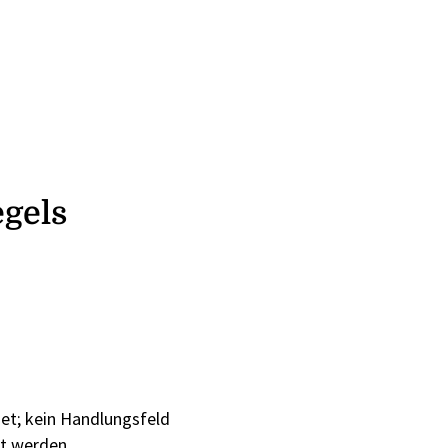
egels
net; kein Handlungsfeld
et werden.