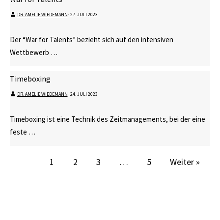
DR. AMELIE WIEDEMANN
⋅
27. JULI 2023
Der “War for Talents” bezieht sich auf den intensiven
Wettbewerb …
Timeboxing
DR. AMELIE WIEDEMANN
⋅
24. JULI 2023
Timeboxing ist eine Technik des Zeitmanagements, bei der eine
feste …
1
2
3
…
5
Weiter »