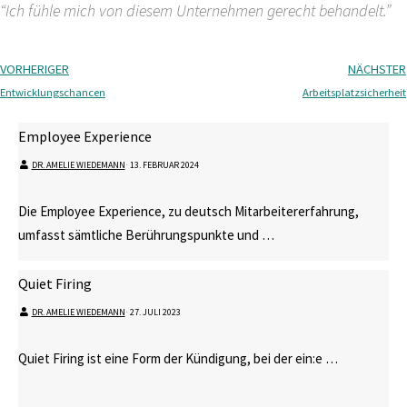
“Ich fühle mich von diesem Unternehmen gerecht behandelt.”
VORHERIGER
NÄCHSTER
Entwicklungschancen
Arbeitsplatzsicherheit
Employee Experience
DR. AMELIE WIEDEMANN
⋅
13. FEBRUAR 2024
Die Employee Experience, zu deutsch Mitarbeitererfahrung,
umfasst sämtliche Berührungspunkte und …
Quiet Firing
DR. AMELIE WIEDEMANN
⋅
27. JULI 2023
Quiet Firing ist eine Form der Kündigung, bei der ein:e …