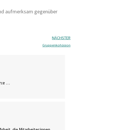
t und aufmerksam gegenüber
NÄCHSTER
Gruppenkohäsion
in:e …
Arbeit, die Mitarbeiter:innen …