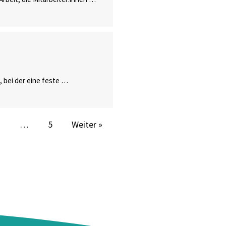
 bei der eine feste …
3
…
5
Weiter »