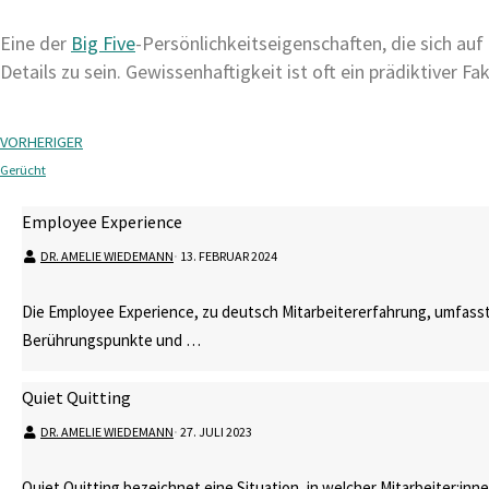
Eine der
Big Five
-Persönlichkeitseigenschaften, die sich a
Details zu sein. Gewissenhaftigkeit ist oft ein prädiktiver Fa
VORHERIGER
Gerücht
Employee Experience
DR. AMELIE WIEDEMANN
⋅
13. FEBRUAR 2024
Die Employee Experience, zu deutsch Mitarbeitererfahrung, umfasst
Berührungspunkte und …
Quiet Quitting
DR. AMELIE WIEDEMANN
⋅
27. JULI 2023
Quiet Quitting bezeichnet eine Situation, in welcher Mitarbeiter:in