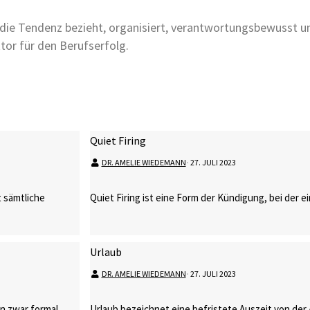
uf die Tendenz bezieht, organisiert, verantwortungsbewuss
ktor für den Berufserfolg.
Quiet Firing
DR. AMELIE WIEDEMANN
⋅
27. JULI 2023
 sämtliche
Quiet Firing ist eine Form der Kündigung, bei der e
Urlaub
DR. AMELIE WIEDEMANN
⋅
27. JULI 2023
nen zwar formal …
Urlaub bezeichnet eine befristete Auszeit von der 