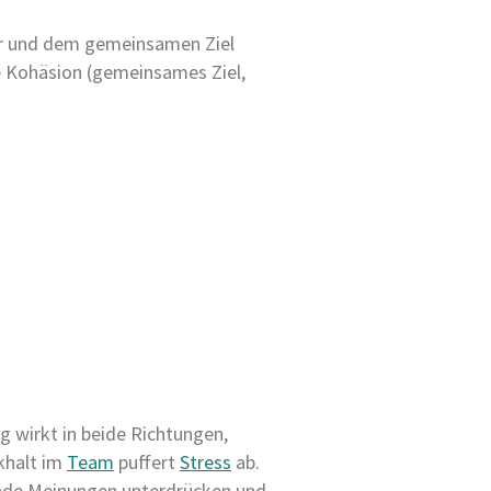
er und dem gemeinsamen Ziel
e Kohäsion (gemeinsames Ziel,
 wirkt in beide Richtungen,
ckhalt im
Team
puffert
Stress
ab.
ende Meinungen unterdrücken und