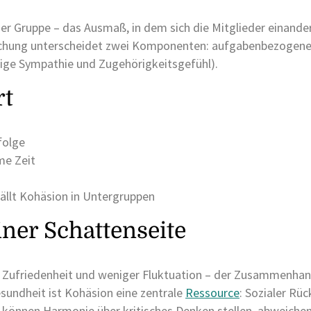
r Gruppe – das Ausmaß, in dem sich die Mitglieder einand
orschung unterscheidet zwei Komponenten: aufgabenbezogen
ige Sympathie und Zugehörigkeitsgefühl).
rt
folge
me Zeit
ällt Kohäsion in Untergruppen
iner Schattenseite
 Zufriedenheit und weniger Fluktuation – der Zusammenhang
undheit ist Kohäsion eine zentrale
Ressource
: Sozialer Rü
 können Harmonie über kritisches Denken stellen, abweich