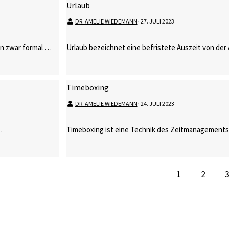
Urlaub
DR. AMELIE WIEDEMANN
⋅
27. JULI 2023
nen zwar formal …
Urlaub bezeichnet eine befristete Auszeit von der 
Timeboxing
DR. AMELIE WIEDEMANN
⋅
24. JULI 2023
…
Timeboxing ist eine Technik des Zeitmanagements,
1
2