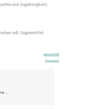
athie und Zugehörigkeit).
echen will. Gegenmittel:
NÄCHSTER
Hypothese
in:e …