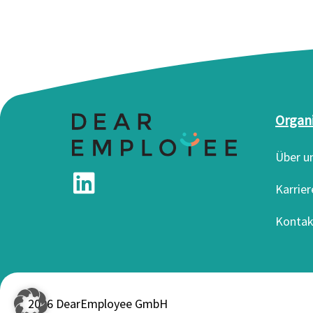
Organ
Über u
Karrier
Kontak
2026 DearEmployee GmbH