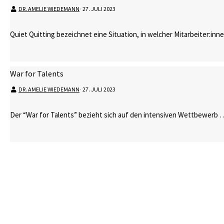
DR. AMELIE WIEDEMANN
⋅
27. JULI 2023
Quiet Quitting bezeichnet eine Situation, in welcher Mitarbeiter:in
War for Talents
DR. AMELIE WIEDEMANN
⋅
27. JULI 2023
Der “War for Talents” bezieht sich auf den intensiven Wettbewerb 