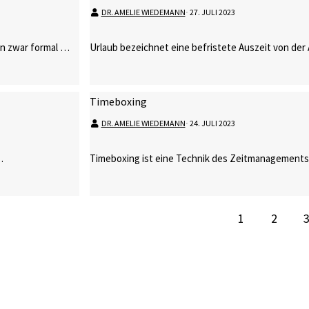
DR. AMELIE WIEDEMANN
⋅
27. JULI 2023
nen zwar formal …
Urlaub bezeichnet eine befristete Auszeit von der 
Timeboxing
DR. AMELIE WIEDEMANN
⋅
24. JULI 2023
…
Timeboxing ist eine Technik des Zeitmanagements,
1
2