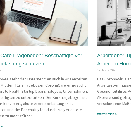
Care Fragebogen: Beschäftigte vor
Arbeitgeber-T
belastung schützen
Arbeit im Hom
020
17. März 2020
oyee steht den Unternehmen auch in Krisenzeiten
Das Corona-Virus st
. Mit dem Kurzfragebogen CoronaCare ermöglicht
Arbeitgeber müssen
orate Health Startup DearEmployee, Unternehmen,
Gesundheit ihres P
häftigten zu unterstützen. Der Kurzfragebogen ist
Akteure sind gefrag
ür konzipiert, akute Arbeitsbelastungen zu
verschiedene Maßn
ieren und die Beschäftigten durch zielgerichtete
Weiterlesen »
n zu unterstützen.
 »