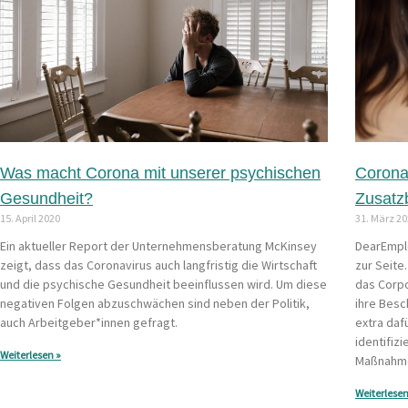
Was macht Corona mit unserer psychischen
Corona
Gesundheit?
Zusatz
15. April 2020
31. März 2
Ein aktueller Report der Unternehmensberatung McKinsey
DearEmpl
zeigt, dass das Coronavirus auch langfristig die Wirtschaft
zur Seite
und die psychische Gesundheit beeinflussen wird. Um diese
das Corp
negativen Folgen abzuschwächen sind neben der Politik,
ihre Besc
auch Arbeitgeber*innen gefragt.
extra daf
identifiz
Weiterlesen »
Maßnahme
Weiterlesen