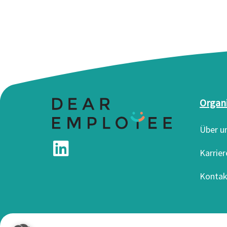
Organ
Über u
Karrier
Kontak