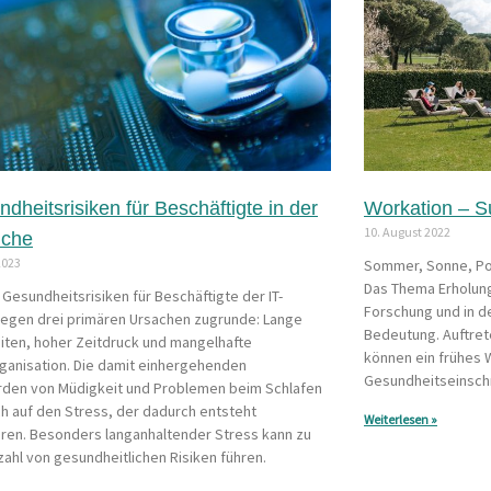
dheitsrisiken für Beschäftigte in der
Workation – Su
10. August 2022
nche
2023
Sommer, Sonne, Po
Das Thema Erholung
 Gesundheitsrisiken für Beschäftigte der IT-
Forschung und in d
iegen drei primären Ursachen zugrunde: Lange
Bedeutung. Auftret
iten, hoher Zeitdruck und mangelhafte
können ein frühes 
ganisation. Die damit einhergehenden
Gesundheitseinsch
den von Müdigkeit und Problemen beim Schlafen
ch auf den Stress, der dadurch entsteht
Weiterlesen »
ren. Besonders langanhaltender Stress kann zu
lzahl von gesundheitlichen Risiken führen.