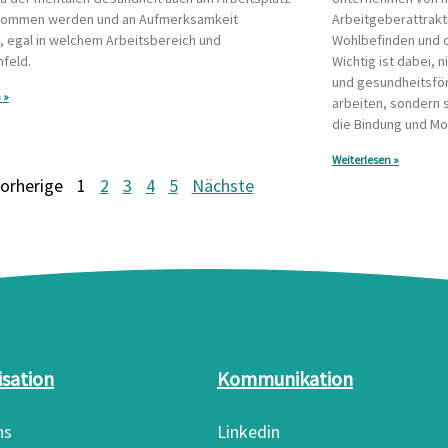
nommen werden und an Aufmerksamkeit
Arbeitgeberattrakt
 egal in welchem Arbeitsbereich und
Wohlbefinden und d
feld.
Wichtig ist dabei, 
und gesundheitsf
 »
arbeiten, sondern 
die Bindung und Mo
Weiterlesen »
orherige
1
2
3
4
5
Nächste
isation
Kommunikation
ns
Linkedin