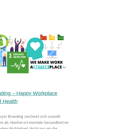
nding – Happy Workplace
l Health
oyer Branding zeichnet sich sowohl
ern ab. Hierbei ist mentale Gesundheit im
her Wichtigkeit. Nicht nur um die