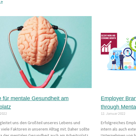
 »
 für mentale Gesundheit am
Employer Bra
platz
through Menta
 2022
12. Januar 2022
gleitet uns den Großteil unseres Lebens und
Erfolgreiches Empl
viele Faktoren in unserem Alltag mit. Daher sollte
intern als auch ext
a der mentalen Gesundheit auch am Arbeitsplatz
Unternehmen von ho