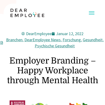
DearEmployee
Januar 12, 2022
Branchen
,
DearEmployee News
,
Forschung
,
Gesundheit
,
Psychische Gesundheit
Employer Branding –
Happy Workplace
through Mental Health