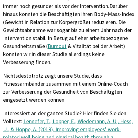
immer noch gesünder als vor der Intervention.Darüber
hinaus konnten die Beschäftigten ihren Body-Mass-Index
(Gewicht in Relation zur Körpergröße) reduzieren. Die
Gewichtsabnahme war sogar bis zu einem Jahr nach der
Intervention stabil. In Bezug auf eher arbeitsbezogene
Gesundheitsmaße (
Burnout
& Vitalität bei der Arbeit)
konnten wir in dieser Studie allerdings keine
Verbesserung finden.
Nichtsdestotrotz zeigt unsere Studie, dass
Fitnessarmbänder zusammen mit einem Online-Coach
zur Verbesserung der Gesundheit von Beschäftigten
eingesetzt werden können.
Interessiert an der ganzen Studie? Hier finden Sie den
Volltext:
Lennefer, T., Lopper, E., Wiedemann, A. U., Hess,
U., & Hoppe, A. (2019). Improving employees’ work-
related well-being and physical health through a