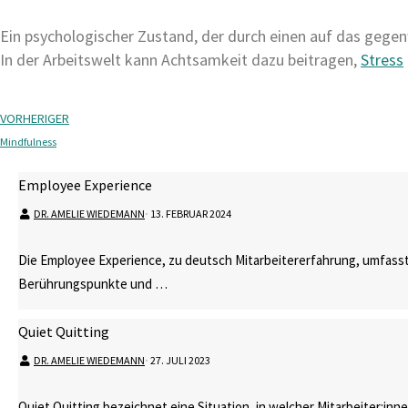
Ein psychologischer Zustand, der durch einen auf das gegen
In der Arbeitswelt kann Achtsamkeit dazu beitragen,
Stress
VORHERIGER
Mindfulness
Employee Experience
DR. AMELIE WIEDEMANN
⋅
13. FEBRUAR 2024
Die Employee Experience, zu deutsch Mitarbeitererfahrung, umfasst
Berührungspunkte und …
Quiet Quitting
DR. AMELIE WIEDEMANN
⋅
27. JULI 2023
Quiet Quitting bezeichnet eine Situation, in welcher Mitarbeiter:in