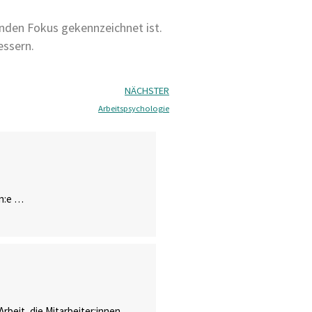
enden Fokus gekennzeichnet ist.
essern.
NÄCHSTER
Arbeitspsychologie
in:e …
Arbeit, die Mitarbeiter:innen …