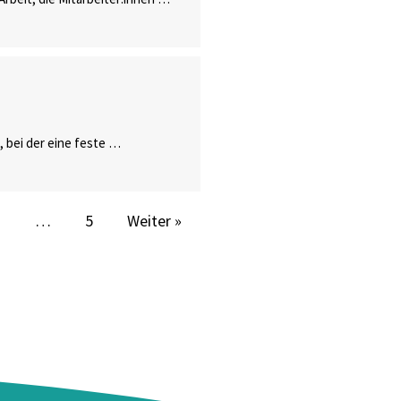
 bei der eine feste …
3
…
5
Weiter »