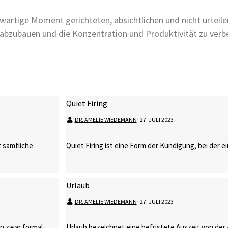
wärtige Moment gerichteten, absichtlichen und nicht urteil
abzubauen und die Konzentration und Produktivität zu verb
Quiet Firing
DR. AMELIE WIEDEMANN
⋅
27. JULI 2023
 sämtliche
Quiet Firing ist eine Form der Kündigung, bei der e
Urlaub
DR. AMELIE WIEDEMANN
⋅
27. JULI 2023
nen zwar formal …
Urlaub bezeichnet eine befristete Auszeit von der 