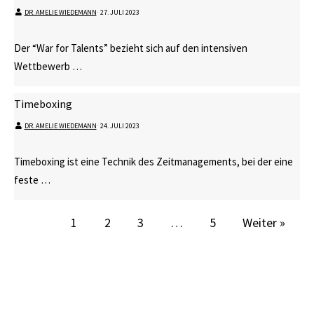
DR. AMELIE WIEDEMANN
⋅
27. JULI 2023
Der “War for Talents” bezieht sich auf den intensiven
Wettbewerb …
Timeboxing
DR. AMELIE WIEDEMANN
⋅
24. JULI 2023
Timeboxing ist eine Technik des Zeitmanagements, bei der eine
feste …
1
2
3
…
5
Weiter »