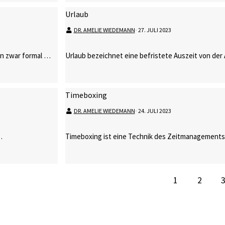
Urlaub
DR. AMELIE WIEDEMANN
⋅
27. JULI 2023
nen zwar formal …
Urlaub bezeichnet eine befristete Auszeit von der 
Timeboxing
DR. AMELIE WIEDEMANN
⋅
24. JULI 2023
…
Timeboxing ist eine Technik des Zeitmanagements,
1
2