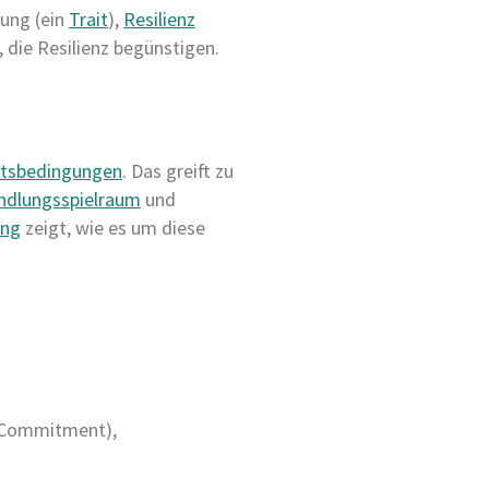
tung (ein
Trait
),
Resilienz
, die Resilienz begünstigen.
itsbedingungen
. Das greift zu
ndlungsspielraum
und
ung
zeigt, wie es um diese
 (Commitment),