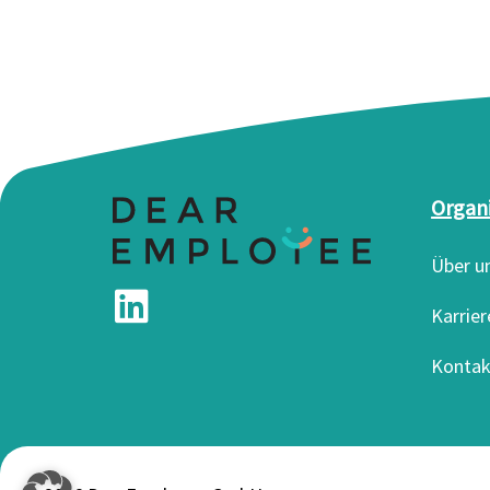
Organ
Über u
Karrier
Kontak