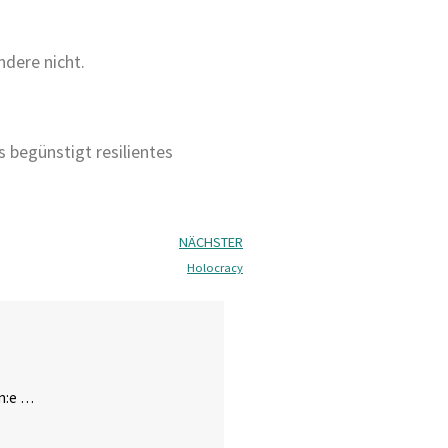
dere nicht.
 begünstigt resilientes
NÄCHSTER
Holocracy
in:e …