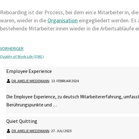
Reboarding ist der Prozess, bei dem ein:e Mitarbeiter:in, di
waren, wieder in die
Organisation
eingegliedert werden. Es
bestehende Mitarbeiter:innen wieder in die Arbeitsabläufe e
VORHERIGER
Quality of Work Life (QWL)
Employee Experience
DR. AMELIE WIEDEMANN
⋅
13. FEBRUAR 2024
Die Employee Experience, zu deutsch Mitarbeitererfahrung, umfasst
Berührungspunkte und …
Quiet Quitting
DR. AMELIE WIEDEMANN
⋅
27. JULI 2023