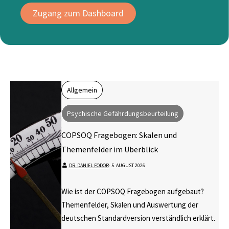
Zugang zum Dashboard
Allgemein
Psychische Gefährdungsbeurteilung
COPSOQ Fragebogen: Skalen und
Themenfelder im Überblick
DR. DANIEL FODOR
⋅
5. AUGUST 2026
Wie ist der COPSOQ Fragebogen aufgebaut?
Themenfelder, Skalen und Auswertung der
deutschen Standardversion verständlich erklärt.