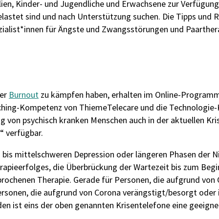
ilien, Kinder- und Jugendliche und Erwachsene zur Verfügu
e belastet sind und nach Unterstützung suchen. Die Tipps un
zialist*innen für Ängste und Zwangsstörungen und Paarther
er
Burnout
zu kämpfen haben, erhalten im Online-Programm
aching-Kompetenz von ThiemeTelecare und die Technologie-
 von psychisch kranken Menschen auch in der aktuellen Krise
 verfügbar.
en bis mittelschweren Depression oder längeren Phasen der N
erapieerfolges, die Überbrückung der Wartezeit bis zum Begi
brochenen Therapie. Gerade für Personen, die aufgrund von 
sonen, die aufgrund von Corona verängstigt/besorgt oder in 
en ist eins der oben genannten Krisentelefone eine geeignet