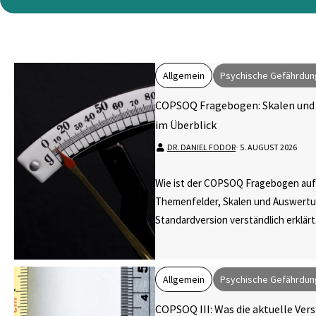
Allgemein
Psychische Gefährdun
COPSOQ Fragebogen: Skalen und
im Überblick
DR. DANIEL FODOR
⋅
5. AUGUST 2026
Wie ist der COPSOQ Fragebogen au
Themenfelder, Skalen und Auswert
Standardversion verständlich erklärt
Allgemein
Psychische Gefährdun
COPSOQ III: Was die aktuelle Ver