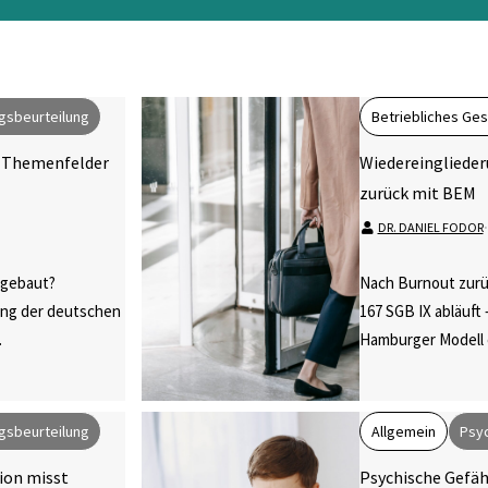
gsbeurteilung
Betriebliches G
 Themenfelder
Wiedereinglieder
zurück mit BEM
DR. DANIEL FODOR
⋅
fgebaut?
Nach Burnout zurü
ung der deutschen
167 SGB IX abläuft 
.
Hamburger Modell e
gsbeurteilung
Allgemein
Psyc
sion misst
Psychische Gefäh