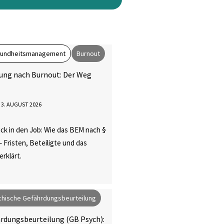
esundheitsmanagement
Burnout
ung nach Burnout: Der Weg
3. AUGUST 2026
ck in den Job: Wie das BEM nach §
– Fristen, Beteiligte und das
rklärt.
hische Gefährdungsbeurteilung
rdungsbeurteilung (GB Psych):