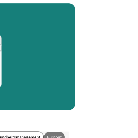
esundheitsmanagement
Burnout