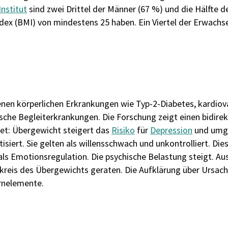
nstitut
sind zwei Drittel der Männer (67 %) und die Hälfte d
dex (BMI) von mindestens 25 haben. Ein Viertel der Erwachse
enen körperlichen Erkrankungen wie Typ-2-Diabetes, kardiov
hische Begleiterkrankungen. Die Forschung zeigt einen bidi
et: Übergewicht steigert das
Risiko
für
Depression
und umge
siert. Sie gelten als willensschwach und unkontrolliert. Die
ls Emotionsregulation. Die psychische Belastung steigt. A
kreis des Übergewichts geraten. Die Aufklärung über Ursac
rnelemente.