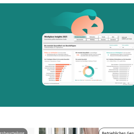
gsbeurteilung
Betriebliches G