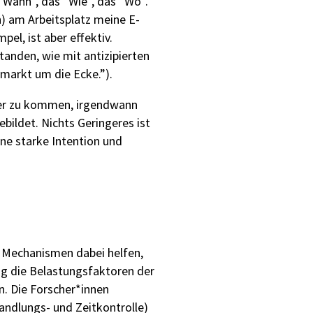
“Wann”, das “Wie”, das “Wo”.
) am Arbeitsplatz meine E-
el, ist aber effektiv.
anden, wie mit antizipierten
markt um die Ecke.”).
äher zu kommen, irgendwann
ildet. Nichts Geringeres ist
ne starke Intention und
 Mechanismen dabei helfen,
ng die Belastungsfaktoren der
n. Die Forscher*innen
andlungs- und Zeitkontrolle)