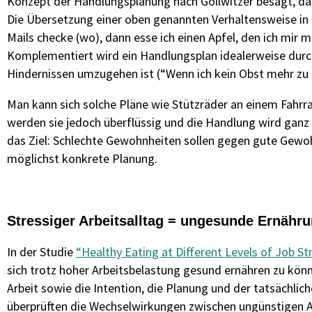
Konzept der Handlungsplanung nach Gollwitzer besagt, dass
Die Übersetzung einer oben genannten Verhaltensweise in 
Mails checke (wo), dann esse ich einen Apfel, den ich mir m
Komplementiert wird ein Handlungsplan idealerweise durch
Hindernissen umzugehen ist (“Wenn ich kein Obst mehr zu 
Man kann sich solche Pläne wie Stützräder an einem Fahrr
werden sie jedoch überflüssig und die Handlung wird ganz
das Ziel: Schlechte Gewohnheiten sollen gegen gute Gewoh
möglichst konkrete Planung.
Stressiger Arbeitsalltag = ungesunde Ernähr
In der Studie
“Healthy Eating at Different Levels of Job St
sich trotz hoher Arbeitsbelastung gesund ernähren zu kön
Arbeit sowie die Intention, die Planung und der tatsächl
überprüften die Wechselwirkungen zwischen ungünstigen A