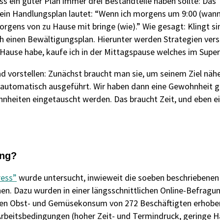
 ein guter Plan immer drei Bestandteile haben sollte: Das 
ein Handlungsplan lautet: “Wenn ich morgens um 9:00 (wann
orgens von zu Hause mit bringe (wie).” Wie gesagt: Klingt simp
 einen Bewältigungsplan. Hierunter werden Strategien verst
Hause habe, kaufe ich in der Mittagspause welches im Super
ad vorstellen: Zunächst braucht man sie, um seinem Ziel n
 automatisch ausgeführt. Wir haben dann eine Gewohnheit geb
nheiten eingetauscht werden. Das braucht Zeit, und eben ei
ung?
ress”
wurde untersucht, inwieweit die soeben beschriebenen
nen. Dazu wurden in einer längsschnittlichen Online-Befragu
ichen Obst- und Gemüsekonsum von 272 Beschäftigten erhobe
rbeitsbedingungen (hoher Zeit- und Termindruck, geringe H