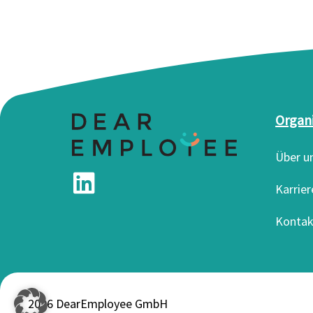
Organ
Über u
Karrier
Kontak
2026 DearEmployee GmbH