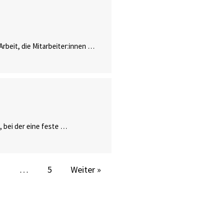
Arbeit, die Mitarbeiter:innen …
 bei der eine feste …
3
…
5
Weiter »