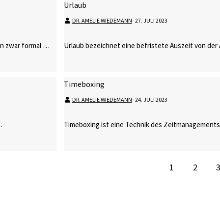
Urlaub
DR. AMELIE WIEDEMANN
⋅
27. JULI 2023
nen zwar formal …
Urlaub bezeichnet eine befristete Auszeit von der 
Timeboxing
DR. AMELIE WIEDEMANN
⋅
24. JULI 2023
…
Timeboxing ist eine Technik des Zeitmanagements,
1
2