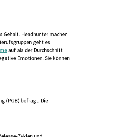
hes Gehalt. Headhunter machen
 Berufsgruppen geht es
ome
auf als der Durchschnitt
egative Emotionen. Sie können
g (PGB) befragt. Die
Release-Zyklen und