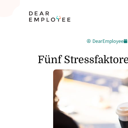
DearEmployee
Fünf Stressfaktor