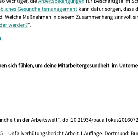
so wichtiger, die
Arbeitsbedingungen
für Beschäftigte im S
ebliches Gesundheitsmanagement
kann dafür sorgen, dass d
ird. Welche Maßnahmen in diesem Zusammenhang sinnvoll sind
nder werden?
“.
A
.
innen sich fühlen, um deine Mitarbeitergesundheit im Unter
undheit in der Arbeitswelt“. doi:10.21934/baua:fokus201607
15 – Unfallverhütungsbericht Arbeit.1.Auflage. Dortmund: Bu