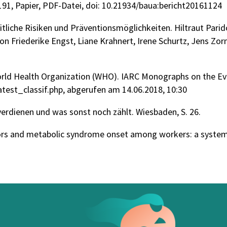
91, Papier, PDF-Datei, doi: 10.21934/baua:bericht20161124
liche Risiken und Präventionsmöglichkeiten. Hiltraut Parido
von Friederike Engst, Liane Krahnert, Irene Schurtz, Jens Zo
orld Health Organization (WHO). IARC Monographs on the Eva
atest_classif.php, abgerufen am 14.06.2018, 10:30
verdienen und was sonst noch zählt. Wiesbaden, S. 26.
ctors and metabolic syndrome onset among workers: a system