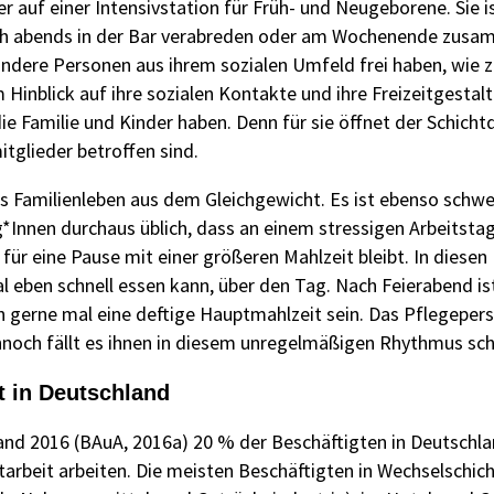
r auf einer Intensivstation für Früh- und Neugeborene. Sie 
 sich abends in der Bar verabreden oder am Wochenende zus
andere Personen aus ihrem sozialen Umfeld frei haben, wie z
Hinblick auf ihre sozialen Kontakte und ihre Freizeitgestal
die Familie und Kinder haben. Denn für sie öffnet der Schicht
itglieder betroffen sind.
das Familienleben aus dem Gleichgewicht. Es ist ebenso schw
eg*Innen durchaus üblich, dass an einem stressigen Arbeitsta
ür eine Pause mit einer größeren Mahlzeit bleibt. In diesen
 eben schnell essen kann, über den Tag. Nach Feierabend i
h gerne mal eine deftige Hauptmahlzeit sein. Das Pflegepers
noch fällt es ihnen in diesem unregelmäßigen Rhythmus schw
t in Deutschland
land 2016 (BAuA, 2016a) 20 % der Beschäftigten in Deutschla
arbeit arbeiten. Die meisten Beschäftigten in Wechselschich