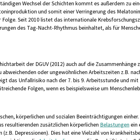
 ständigen Wechsel der Schichten kommt es außerdem zu ein
ninproduktion und somit einer Verringerung des Melatonins
r Folge. Seit 2010 listet das internationale Krebsforschungs
örungen des Tag-Nacht-Rhythmus beinhaltet, als für Mensch
ichtarbeit der DGUV (2012) auch auf die Zusammenhänge z
o zu abweichenden oder ungewöhnlichen Arbeitszeiten z.B. na
gt das Unfallrisiko nach der 7. bis 9. Arbeitsstunde und m
eitreichende Folgen, wenn es beispielsweise um Menschenle
ischen, körperlichen und sozialen Beeinträchtigungen einher.
s resultierenden zusätzlichen körperlichen
Belastungen
ein 
(z.B. Depressionen). Dies hat eine Vielzahl von krankheits