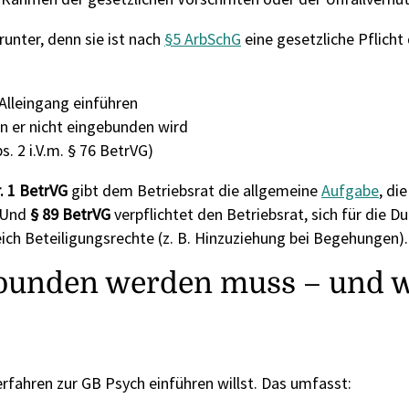
unter, denn sie ist nach
§5 ArbSchG
eine gesetzliche Pflicht
Alleingang einführen
nn er nicht eingebunden wird
s. 2 i.V.m. § 76 BetrVG)
r. 1 BetrVG
gibt dem Betriebsrat die allgemeine
Aufgabe
, di
. Und
§ 89 BetrVG
verpflichtet den Betriebsrat, sich für die D
eich Beteiligungsrechte (z. B. Hinzuziehung bei Begehungen).
ebunden werden muss – und w
erfahren zur GB Psych einführen willst. Das umfasst: