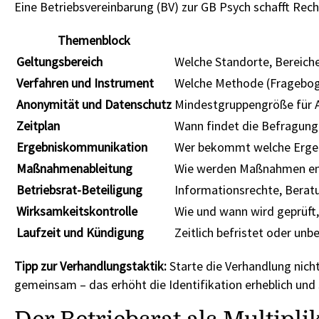
Eine Betriebsvereinbarung (BV) zur GB Psych schafft Rechts
Themenblock
Geltungsbereich
Welche Standorte, Bereich
Verfahren und Instrument
Welche Methode (Frageboge
Anonymität und Datenschutz
Mindestgruppengröße für A
Zeitplan
Wann findet die Befragung s
Ergebniskommunikation
Wer bekommt welche Ergebn
Maßnahmenableitung
Wie werden Maßnahmen entwi
Betriebsrat-Beteiligung
Informationsrechte, Berat
Wirksamkeitskontrolle
Wie und wann wird geprüf
Laufzeit und Kündigung
Zeitlich befristet oder unb
Tipp zur Verhandlungstaktik:
Starte die Verhandlung nicht
gemeinsam – das erhöht die Identifikation erheblich und s