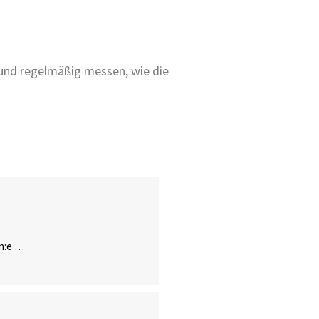
– und regelmäßig messen, wie die
in:e …