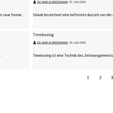
DR. AMELIE WIEDEMANN
⋅
27. JULI 2023
nen zwar formal …
Urlaub bezeichnet eine befristete Auszeit von der 
Timeboxing
DR. AMELIE WIEDEMANN
⋅
24. JULI 2023
…
Timeboxing ist eine Technik des Zeitmanagements,
1
2