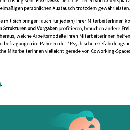
die Lösung sein.
Flex-Desks
, also das Teilen von Arbeitsplä
gelmäßigen persönlichen Austausch trotzdem gewährleisten.
 mit sich bringen: auch für jede(n) Ihrer MitarbeiterInnen 
en Strukturen und Vorgaben
profitieren, brauchen andere
Frei
ie heraus, welche Arbeitsmodelle Ihren MitarbeiterInnen hel
iterbefragungen im Rahmen der “Psychischen Gefährdungsbeur
he MitarbeiterInnen vielleicht gerade von Coworking-Spaces
A
.