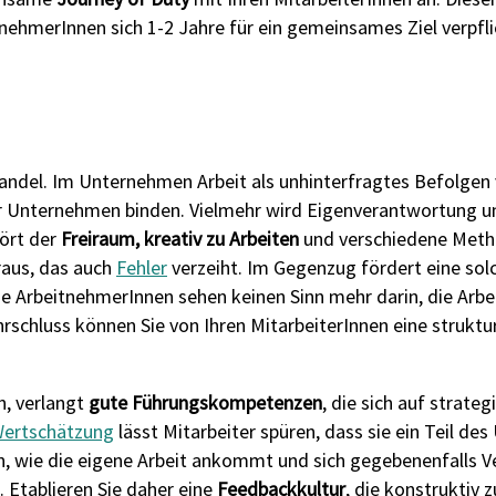
nehmerInnen sich 1-2 Jahre für ein gemeinsames Ziel verpfl
 Wandel. Im Unternehmen Arbeit als unhinterfragtes Befolge
Ihr Unternehmen binden. Vielmehr wird Eigenverantwortung 
hört der
Freiraum, kreativ zu Arbeiten
und verschiedene Meth
aus, das auch
Fehler
verzeiht. Im Gegenzug fördert eine sol
 ArbeitnehmerInnen sehen keinen Sinn mehr darin, die Arbei
rschluss können Sie von Ihren MitarbeiterInnen eine struktur
n, verlangt
gute Führungskompetenzen
, die sich auf strateg
ertschätzung
lässt Mitarbeiter spüren, dass sie ein Teil 
en, wie die eigene Arbeit ankommt und sich gegebenenfalls 
Etablieren Sie daher eine
Feedbackkultur
, die konstruktiv 