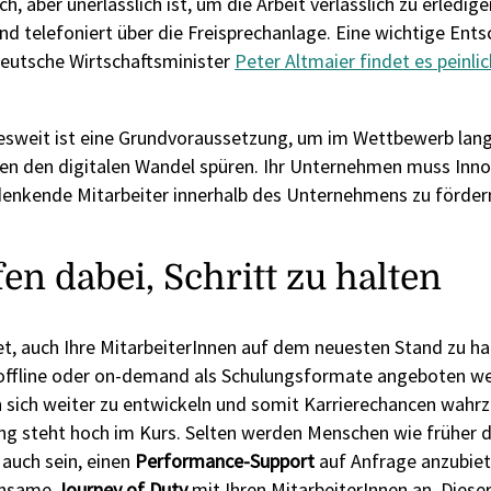
 aber unerlässlich ist, um die Arbeit verlässlich zu erledige
nd telefoniert über die Freisprechanlage. Eine wichtige Ents
deutsche Wirtschaftsminister
Peter Altmaier findet es peinli
sweit ist eine Grundvoraussetzung, um im Wettbewerb langfri
sen den digitalen Wandel spüren. Ihr Unternehmen muss Inn
denkende Mitarbeiter innerhalb des Unternehmens zu fördern,
n dabei, Schritt zu halten
et, auch Ihre MitarbeiterInnen auf dem neuesten Stand zu h
offline oder on-demand als Schulungsformate angeboten we
n sich weiter zu entwickeln und somit Karrierechancen wah
ng steht hoch im Kurs. Selten werden Menschen wie früher de
auch sein, einen
Performance-Support
auf Anfrage anzubiet
einsame
Journey of Duty
mit Ihren MitarbeiterInnen an. Diese