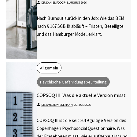
DR. DANIEL FODOR
⋅
3. AUGUST 2026
Nach Burnout zurück in den Job: Wie das BEM
nach § 167 SGB IX abläuft – Fristen, Beteiligte
und das Hamburger Modell erklärt.
Allgemein
Psychische Gefährdungsbeurteilung
COPSOQ III: Was die aktuelle Version misst
DR. AMELIE WIEDEMANN
⋅
29. JULI 2026
COPSOQ III ist die seit 2019 gültige Version des
Copenhagen Psychosocial Questionnaire. Was
der Fragebogen misst, wie er aufgebaut ist und