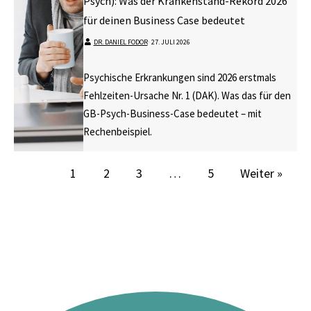
Psych): Was der Krankenstand-Rekord 2026
für deinen Business Case bedeutet
DR. DANIEL FODOR
⋅
27. JULI 2026
Psychische Erkrankungen sind 2026 erstmals
Fehlzeiten-Ursache Nr. 1 (DAK). Was das für den
GB-Psych-Business-Case bedeutet – mit
Rechenbeispiel.
1
2
3
…
5
Weiter »