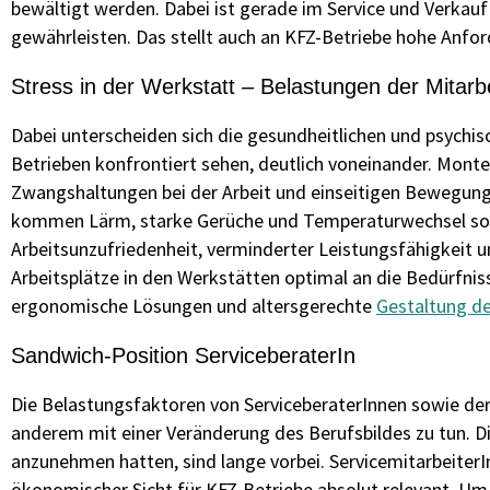
bewältigt werden. Dabei ist gerade im Service und Verkau
gewährleisten. Das stellt auch an KFZ-Betriebe hohe Anfo
Stress in der Werkstatt – Belastungen der Mitarb
Dabei unterscheiden sich die gesundheitlichen und psychis
Betrieben konfrontiert sehen, deutlich voneinander. Monte
Zwangshaltungen bei der Arbeit und einseitigen Bewegung
kommen Lärm, starke Gerüche und Temperaturwechsel s
Arbeitsunzufriedenheit, verminderter Leistungsfähigkeit 
Arbeitsplätze in den Werkstätten optimal an die Bedürfn
ergonomische Lösungen und altersgerechte
Gestaltung de
Sandwich-Position ServiceberaterIn
Die Belastungsfaktoren von ServiceberaterInnen sowie der
anderem mit einer Veränderung des Berufsbildes zu tun. Di
anzunehmen hatten, sind lange vorbei. ServicemitarbeiterI
ökonomischer Sicht für KFZ-Betriebe absolut relevant. Um