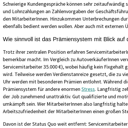
Schwierige Kundengespräche können sehr zeitaufwändig se
und Lohnzahlungen an Zahlenvorgaben der Geschäftsführung
den MitarbeiterInnen. Hinzukommen Unterbrechungen durc
ebenfalls bedient werden wollen. Aber auch mit externen
Wie sinnvoll ist das Prämiensystem mit Blick auf
Trotz ihrer zentralen Position erfahren Servicemitarbeite
bemerkbar macht. Im Vergleich zu AutoverkäuferInnen verd
Servicemitarbeiter 35.000 €), wobei häufig kein Fixgehalt g
wird. Teilweise werden Verdienstanreize gesetzt, die zu v
Uhr werden mit besonderen Prämien entlohnt. Während die
Prämiensystem für andere enormen
Stress
. Langfristig z
der Job zunehmend unattraktiv. Gut qualifizierte und moti
umkämpft sein. Wer MitarbeiterInnen also langfristig halte
Arbeitszufriedenheit der MitarbeiterInnen einen großen 
Davon ist der Status Quo weit entfernt: Servicemitarbeit