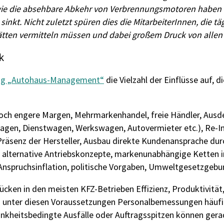
 wie die absehbare Abkehr von Verbrennungsmotoren haben i
inkt. Nicht zuletzt spüren dies die MitarbeiterInnen, die t
tten vermitteln müssen und dabei großem Druck von allen S
k
ag „Autohaus-Management“
die Vielzahl der Einflüsse auf, 
ch engere Margen, Mehrmarkenhandel, freie Händler, Ausde
en, Dienstwagen, Werkswagen, Autovermieter etc.), Re-Imp
äsenz der Hersteller, Ausbau direkte Kundenansprache durch 
s, alternative Antriebskonzepte, markenunabhängige Ketten 
Anspruchsinflation, politische Vorgaben, Umweltgesetzgebun
ken in den meisten KFZ-Betrieben Effizienz, Produktivität, 
ich unter diesen Voraussetzungen Personalbemessungen häuf
ankheitsbedingte Ausfälle oder Auftragsspitzen können gera