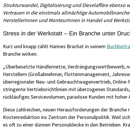
Strukturwandel, Digitalisierung und Dieselaffäre ebenso
Vertrauen in die einstmals allmächtige Automobilbranche s
HerstellerInnen und MonteurInnen in Handel und Werkstä
Stress in der Werkstatt – Ein Branche unter Druc
Kurz und knapp zählt Hannes Brachat in seinem
Buchbeitr
Branche wirken:
„Überbesetzte Händlernetze, Verdrängungswettbewerb, no
Herstellern (Großabnehmer, Flottenmanagement, Jahreswag
überregionaler Neu- und Gebrauchtwagenvertrieb, Online-Pr
stringente Vertriebsrichtlinien mit überzogenen Standard
rückläufiges Servicevolumen, paradoxe Kunden mit hoher 
Diese zahlreichen, neuen Herausforderungen der Branche rüc
Kostenreduktion ins Zentrum der Personalpolitik. Weil s
es oft zu einer dünnen Personaldecke in den Betrieben. Kr