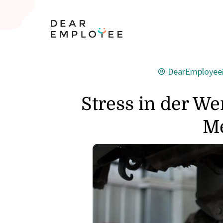
DearEmployee
Stress in der We
Me