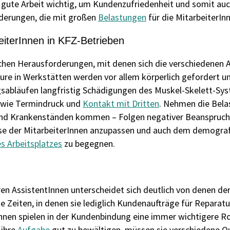
f gute Arbeit wichtig, um Kundenzufriedenheit und somit au
rderungen, die mit großen
Belastungen
für die MitarbeiterIn
eiterInnen in KFZ-Betrieben
chen Herausforderungen, mit denen sich die verschiedenen A
ure in Werkstätten werden vor allem körperlich gefordert un
sabläufen langfristig Schädigungen des Muskel-Skelett-Sys
owie Termindruck und
Kontakt mit Dritten
. Nehmen die Bela
und Krankenständen kommen – Folgen negativer Beanspruchun
isse der MitarbeiterInnen anzupassen und auch dem demogra
s Arbeitsplatzes
zu begegnen.
en AssistentInnen unterscheidet sich deutlich von denen der
e Zeiten, in denen sie lediglich Kundenaufträge für Reparat
nnen spielen in der Kundenbindung eine immer wichtigere Rol
 ihre
Aufgabe
gut zu bewältigen, müssen sie verschiedene Qu