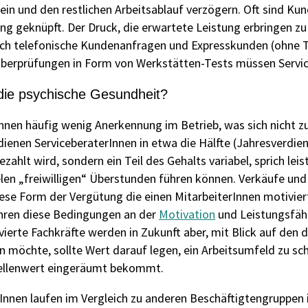
in und den restlichen Arbeitsablauf verzögern. Oft sind K
 geknüpft. Der Druck, die erwartete Leistung erbringen zu 
h telefonische Kundenanfragen und Expresskunden (ohne T
 Überprüfungen in Form von Werkstätten-Tests müssen Servic
 die psychische Gesundheit?
rInnen häufig wenig Anerkennung im Betrieb, was sich nicht z
ienen ServiceberaterInnen in etwa die Hälfte (Jahresverdien
ezahlt wird, sondern ein Teil des Gehalts variabel, sprich l
ielen „freiwilligen“ Überstunden führen können. Verkäufe u
se Form der Vergütung die einen MitarbeiterInnen motivier
ehren diese Bedingungen an der
Motivation
und Leistungsfähi
vierte Fachkräfte werden in Zukunft aber, mit Blick auf den
n möchte, sollte Wert darauf legen, ein Arbeitsumfeld zu sch
Stellenwert eingeräumt bekommt.
erInnen laufen im Vergleich zu anderen Beschäftigtengrupp