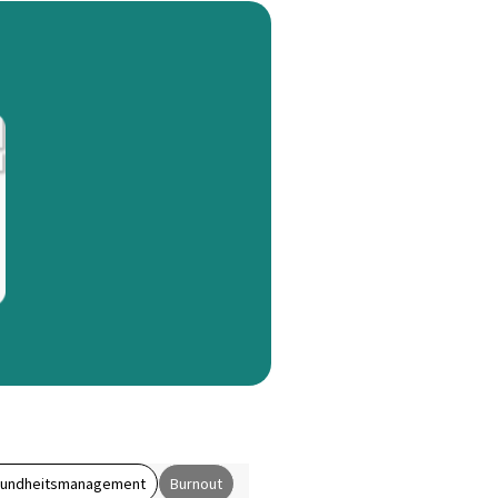
esundheitsmanagement
Burnout