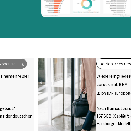
gsbeurteilung
Betriebliches G
 Themenfelder
Wiedereinglieder
zurück mit BEM
DR. DANIEL FODOR
⋅
fgebaut?
Nach Burnout zurü
ung der deutschen
167 SGB IX abläuft 
.
Hamburger Modell e