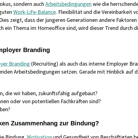
 Fokus, sondern auch
Arbeitsbedingungen
wie die herrschend
 guten
Work-Life-Balance
. Flexibilität und die Vereinbarkeit
ies zeigt, dass der jüngeren Generationen andere Faktoren 
uch ein Thema im Homeoffice sind, wird dieser Trend durch
mployer Branding
yer Branding
(Recruiting) als auch das interne Employer Bra
henden Arbeitsbedingungen setzen. Gerade mit Hinblick auf 
, die wir haben, zukunftsfähig aufgebaut?
nnen oder von potentiellen Fachkräften sind?
rben?
arken Zusammenhang zur Bindung?
ie Bindung,
Motivation
und Gesundheit von Beschäftigten b