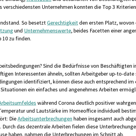
s verschiedensten Unternehmen konnten die Top 3 Kriterien
Randstand. So besetzt
Gerechtigkeit
den ersten Platz, wovon 
tzung
und
Unternehmenswerte
, beides Facetten einer an
 10 zu finden.
eitsbedingungen? Sind die Bedürfnisse von Beschäftigten 
ftigen Interessenten ähneln, sollten Arbeitgeber up-to-date
bedingungen identifiziert, können diese auch entsprechend i
Situationen ein einfaches und angenehmes Arbeiten ermöglich
Arbeitsumfeldes
während Corona deutlich positiver wahrg
, Temperatur und Lautstärke im Homeoffice individuell best
ört: Die
Arbeitsunterbrechungen
haben insgesamt auch abg
. Durch das dezentrale Arbeiten fielen diese Unterbrechunge
ause haben, nahmen die Unterbrechungen im Schnitt ab.