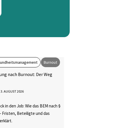
esundheitsmanagement
Burnout
ung nach Burnout: Der Weg
3. AUGUST 2026
ck in den Job: Wie das BEM nach §
– Fristen, Beteiligte und das
rklärt.