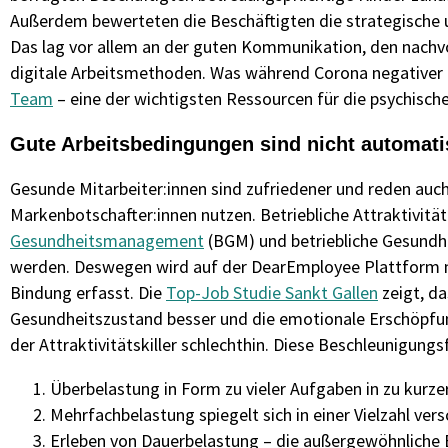
Außerdem bewerteten die Beschäftigten die strategische u
Das lag vor allem an der guten Kommunikation, den nachv
digitale Arbeitsmethoden. Was während Corona negativer b
Team
– eine der wichtigsten Ressourcen für die psychisc
Gute Arbeitsbedingungen sind nicht automat
Gesunde Mitarbeiter:innen sind zufriedener und reden auch 
Markenbotschafter:innen nutzen. Betriebliche Attraktivitä
Gesundheitsmanagement
(BGM) und betriebliche Gesundh
werden. Deswegen wird auf der DearEmployee Plattform
Bindung erfasst. Die
Top-Job Studie Sankt Gallen
zeigt, da
Gesundheitszustand besser und die emotionale Erschöpfung d
der Attraktivitätskiller schlechthin. Diese Beschleunigungs
Überbelastung in Form zu vieler Aufgaben in zu kurze
Mehrfachbelastung spiegelt sich in einer Vielzahl versc
Erleben von Dauerbelastung – die außergewöhnliche B