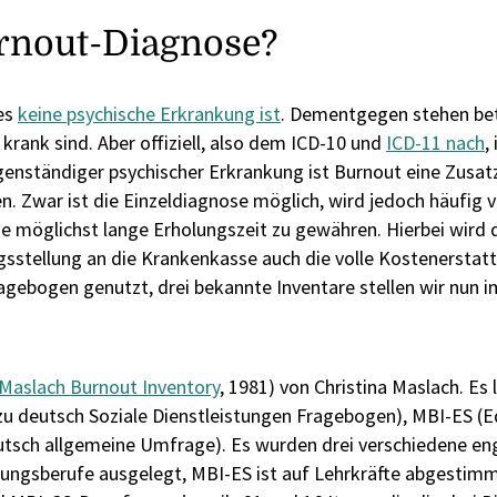
urnout-Diagnose?
 es
keine psychische Erkrankung ist
. Dementgegen stehen bet
ank sind. Aber offiziell, also dem ICD-10 und
ICD-11 nach
,
igenständiger psychischer Erkrankung ist Burnout eine Zusa
n. Zwar ist die Einzeldiagnose möglich, wird jedoch häufig 
möglichst lange Erholungszeit zu gewähren. Hierbei wird 
agsstellung an die Krankenkasse auch die volle Kostenersta
agebogen genutzt, drei bekannte Inventare stellen wir nun i
Maslach Burnout Inventory
, 1981) von Christina Maslach. Es 
 zu deutsch Soziale Dienstleistungen Fragebogen), MBI-ES (
utsch allgemeine Umfrage). Es wurden drei verschiedene en
istungsberufe ausgelegt, MBI-ES ist auf Lehrkräfte abgestim