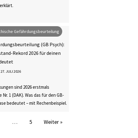
rklärt.
hische Gefährdungsbeurteilung
rdungsbeurteilung (GB Psych):
tand-Rekord 2026 für deinen
deutet
27. JULI 2026
kungen sind 2026 erstmals
 Nr. 1 (DAK). Was das für den GB-
se bedeutet – mit Rechenbeispiel.
3
…
5
Weiter »