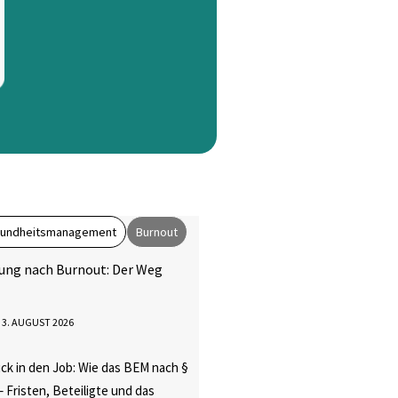
esundheitsmanagement
Burnout
ung nach Burnout: Der Weg
3. AUGUST 2026
ck in den Job: Wie das BEM nach §
– Fristen, Beteiligte und das