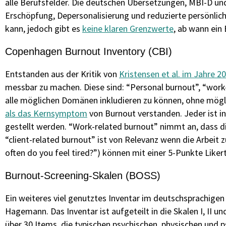
alle Berufsfelder. Die deutschen Übersetzungen, MBI-D un
Erschöpfung, Depersonalisierung und reduzierte persönlic
kann, jedoch gibt es
keine klaren Grenzwerte
, ab wann ein 
Copenhagen Burnout Inventory (CBI)
Entstanden aus der Kritik von
Kristensen et al. im Jahre 2
messbar zu machen. Diese sind: “Personal burnout”, “work-
alle möglichen Domänen inkludieren zu können, ohne mögli
als das Kernsymptom
von Burnout verstanden. Jeder ist in
gestellt werden. “Work-related burnout” nimmt an, dass d
“client-related burnout” ist von Relevanz wenn die Arbeit 
often do you feel tired?”) können mit einer 5-Punkte Liker
Burnout-Screening-Skalen (BOSS)
Ein weiteres viel genutztes Inventar im deutschsprachigen
Hagemann. Das Inventar ist aufgeteilt in die Skalen I, II u
über 30 Items, die typischen psychischen, physischen und 