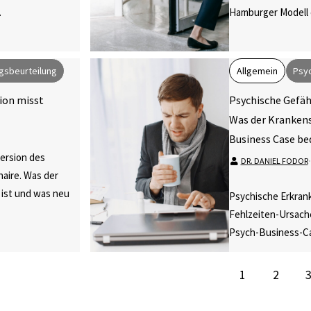
.
Hamburger Modell e
gsbeurteilung
Allgemein
Psyc
sion misst
Psychische Gefäh
Was der Krankens
Business Case be
Version des
DR. DANIEL FODOR
⋅
aire. Was der
 ist und was neu
Psychische Erkran
Fehlzeiten-Ursache
Psych-Business-Ca
1
2