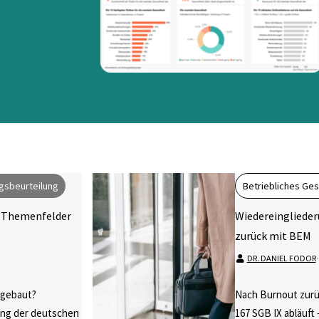
gsbeurteilung
Betriebliches G
 Themenfelder
Wiedereinglieder
zurück mit BEM
DR. DANIEL FODOR
⋅
fgebaut?
Nach Burnout zurü
ung der deutschen
167 SGB IX abläuft 