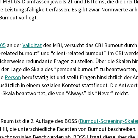
d MBI-GS-D umfassen jeweils 21 und 16 Items, die die drei
he Leistungsfähigkeit erfassen. Es gibt zwar Normwerte an
Burnout vorliegt.
005
an der
Validität
des MBI, versucht das CBI Burnout durch 
related burnout” und “client-related burnout”. Im CBI werde
cherweise redundante Fragen zu stellen. Über die Skalen h
 der Lage die Skala des “personal burnout” zu beantworten, 
ie
Person
berufstätig ist und stellt Fragen hinsichtlich der An
zusätzlich in einem sozialen Kontext stattfindet. Die Antwor
t-Skala beantwortet, die von “Always” bis “Never” reicht.
 Raum ist die 2. Auflage des BOSS (
Burnout-Screening-Skale
nd III, die unterschiedliche Facetten von Burnout beschreiben
psychosozialen Beschwerden ab. BOSS I fragt diese über die