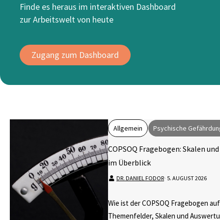
Finde es heraus im interaktiven Dashboard
zur Arbeitswelt von heute
Zugang zum Dashboard
Allgemein
Psychische Gefährdun
COPSOQ Fragebogen: Skalen und
im Überblick
DR. DANIEL FODOR
⋅
5. AUGUST 2026
Wie ist der COPSOQ Fragebogen au
Themenfelder, Skalen und Auswert