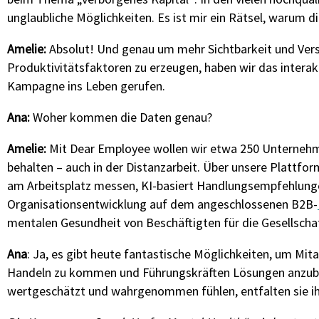
unglaubliche Möglichkeiten. Es ist mir ein Rätsel, warum di
Amelie:
Absolut!
Und
genau
um mehr Sichtbarkeit und Ver
Produktivitäts
faktoren
zu erzeugen,
haben wir
das
i
nterak
Kampagne ins Leben gerufen
.
Ana:
W
oher kommen die Daten genau?
Amelie:
Mit Dear
Employee
wollen
wir
etwa 250
Unternehm
behalten – auch in der Distanzarbeit. Über unsere Plattf
am Arbeitsplatz messen, KI-basiert Handlungsempfehlunge
Organisationsentwicklung auf dem angeschlossenen B2B-
mentalen Gesundheit von Beschäftigten für die Gesellschaf
Ana
: Ja, es gibt heute fantastische Möglichkeiten, um Mita
Handeln zu kommen und Führungskräften Lösungen anzubie
wertgeschätzt und wahrgenommen fühlen, entfalten sie ihr