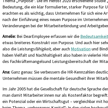
Thema „Purpose“. Die im Herbst 2020 erschienene Studie
Bedeutung, die ein klar formulierter, starker Purpose fü
erachten es als wichtig, dass Unternehmen für sich eine A
nach der Einführung eines neuen Purpose im Unternehmen e
Veränderungen bei der Mitarbeiterbindung und Arbeitgebera
Amelie:
Bei DearEmployee erfassen wir die
Bedeutsamkei
etwas
breiteres Konstrukt von
Purpose
.
Und a
uch hier seh
also die Leistungs
fähigkeit
, aber auch
Motivation
und Bind
haben
Vielfalt und Nachhaltigkeit
also
haben
in vielerlei Hi
des Fachkräftemangels
und L
eistungsbereitschaft der Mit
Ana:
Ganz genau: Sie verbessern die HR-Kennzahlen deutlic
Unternehmen müssen die mentale Gesundheit ihrer Mitarb
Im Jahr 2005 hat die Gesellschaft für deutsche Sprache d
man damit Mitarbeiter:innen nur als Kostenfaktor begreif
ein Potenzial oder ein Wirtschaftsgut – vergleichbar mit h
beim Thema „verborgenes Kapital“: In den vielen hochqua