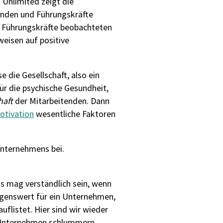
Unlimited zeigt die
renden und Führungskräfte
en Führungskräfte beobachteten
weisen auf positive
se
die Gesellschaft
, also ein
für
die psychische Gesundheit,
haft
der Mitarbeitenden
.
Dann
otivation
wesentliche Faktoren
Unternehmens bei.
as mag verständlich sein, wenn
ögenswert für ein Unternehmen,
uflistet. Hier sind wir wieder
en Unternehmen schlummern