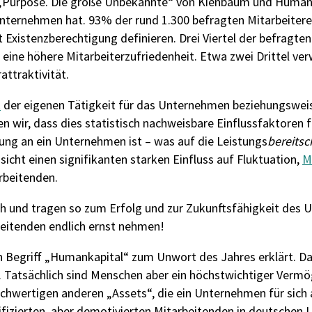
 „Purpose. Die große Unbekannte“ von Kienbaum und Human 
r Unternehmen hat. 93% der rund 1.300 befragten Mitarbeite
rt Existenzberechtigung definieren. Drei Viertel der befragt
ine höhere Mitarbeiterzufriedenheit. Etwa zwei Drittel ver
ttraktivität.
t
der
eigenen
Tätigkeit für das Unternehmen
beziehungswei
en wir
,
da
s
s dies
statistisch nachweisbare
Einflussf
aktoren 
u
n
g an ein Unternehmen
ist
– was auf die
Leistungs
bereitsc
nsicht
einen
signifikanten
starken
Einfluss auf
Fluktuation
,
M
arbeitenden
.
h und tragen so zum Erfolg und zur Zukunftsfähigkeit des 
eitenden endlich ernst nehmen!
en Begriff „Humankapital“ zum Unwort des Jahres erklärt. D
t. Tatsächlich sind Menschen aber ein höchstwichtiger Verm
ochwertigen anderen „Assets“, die ein Unternehmen für sich a
lifizierten, aber demotivierten Mitarbeitenden in deutsch