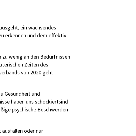
t ausgeht, ein wachsendes
 zu erkennen und dem effektiv
ch zu wenig an den Bedürfnissen
uterischen Zeiten des
verbands von 2020 geht
zu Gesundheit und
nisse
haben uns schockiert
sind
äßig
e
psychische Beschwerde
n
 ausfallen oder nur