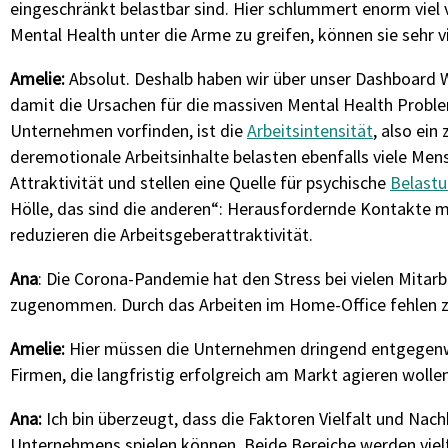
eingeschränkt belastbar sind. Hier schlummert enorm viel
Mental Health unter die Arme zu greifen, können sie sehr vi
Amelie:
Absolut. Deshalb haben wir über unser
Dashboard
damit die Ursachen für die massiven Mental Health Probl
Unternehmen
vorfinden
,
ist die
Arbeitsintensität
, also ein
der
emotionale
Arbeit
sinhalte
belasten ebenfalls viele Men
Attraktivität und stell
en
eine Quelle für psychische
Belast
Hölle, das sind die anderen“: Herausfordernde Kontakte m
reduzieren die Arbeitsgeberattraktivität
.
Ana
: Die Corona-Pandemie hat den Stress bei vielen Mitarb
zugenommen. Durch das Arbeiten im Home-Office fehlen z
Amelie:
Hier müssen die Unternehmen dringend entgegenwir
Firmen, die langfristig erfolgreich am Markt agieren wollen,
Ana:
Ich bin überzeugt, dass die Faktoren Vielfalt und Nach
Unternehmens spielen können. Beide Bereiche werden vie