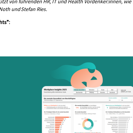
t von führenden HR, IT und Health Vordenker:innen, wie Dr. 
 Noth und Stefan Ries.
hts”: