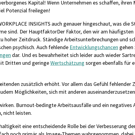
 verborgenes Kapital! Wenn Unternehmen es schaffen, ihren 
el Potenzial freilegen!
WORKPLACE INSIGHTS
auch genauer hingeschaut, was die S
eme sind.
Der Hauptfaktor
Der Faktor, den wir am
häufigsten
 zu hoher Zeitdruck. Ständige Arbeitsunterbrechung
en
und
sc
schen
psychisch
.
Auch fehlende
Entwicklungschancen
gehen 
ungen
dar.
Und es bewahrheitet sich leider auch wieder Sart
it Dritten und geringe
Wertschätzung
sorgen ebenfalls für 
eitenden zusätzlich erhöht. Vor allem das Gefühl fehlender 
udem Möglichkeiten, sich mit anderen auseinanderzusetzen
ken. Burnout-bedingte Arbeitsausfälle und ein negatives 
 nicht leisten.
haltigkeit eine entscheidende Rolle bei der Verbesserung de
lfach noch primär als Image-Themen wahrgenommen, dabei b