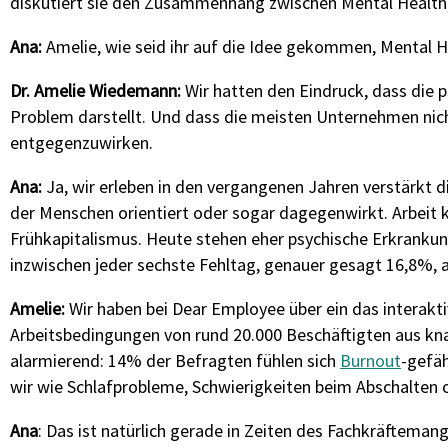
diskutiert sie den Zusammenhang zwischen Mental Health, 
Ana:
Amelie, wie seid ihr auf die Idee gekommen, Mental H
Dr. Amelie Wiedemann:
Wir hatten den Eindruck, dass die p
Problem darstellt. Und dass die meisten Unternehmen nich
entgegenzuwirken.
Ana:
Ja, wir erleben in den vergangenen Jahren verstärkt d
der Menschen orientiert oder sogar dagegenwirkt. Arbeit 
Frühkapitalismus. Heute stehen eher psychische Erkrank
inzwischen jeder sechste Fehltag, genauer gesagt 16,8%, 
Amelie:
Wir haben bei Dear Employee über
ein
das
interakt
Arbeitsbedingungen von rund 20.000 Beschäftigten aus 
a
larmierend
: 14% der Befragten fühlen sich
Burnout
-gefäh
wir
wi
e
Schlafprobleme, Schwierigkeiten beim Abschalten
Ana
: Das ist natürlich gerade in Zeiten des Fachkräfteman