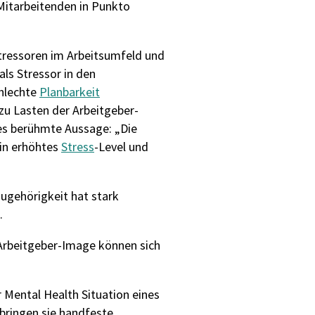
Mitarbeitenden in Punkto
tressoren im Arbeitsumfeld und
als Stressor
in den
hlechte
Planbarkeit
zu Lasten der
Arbeitgeber-
res berühmte Aussage: „Die
ein erhöhtes
Stress
-Level
und
Zugehörigkeit hat stark
.
Arbeitgeber-Image können sich
r Mental Health Situation eines
ringen sie handfeste