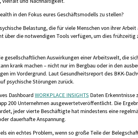
Vielfalt und Nachhaltigkeit.
ealth in den Fokus eures Geschäftsmodells zu stellen?
sychische Belastung, die für viele Menschen von ihrer Arbei
t über die notwendigen Tools verfügen, um dies frühzeitig
ie gesellschaftlichen Auswirkungen einer Arbeitswelt, die si
kann krank machen – nicht nur im Bergbau oder in den ausbe
ungen im Vordergrund. Laut Gesundheitsreport des BKK-Dach
auf psychische Störungen zurück.
ive
s
Dashboard
WORKPLACE INSIGHTS
Daten
Erkenntnisse
knapp 200 Unternehmen
ausgewertet
veröffentlicht
. Die Ergeb
rdet, jeder vierte Beschäftigte hat
mindestens eine
regelm
 oder
dauerhafte
Anspannung.
gels ein echtes Problem, wenn so große Teile der Belegschaft