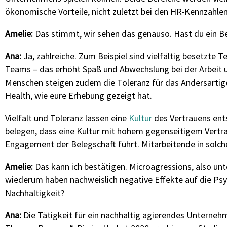
ökonomische Vorteile, nicht zuletzt bei den HR-Kennzahlen
Amelie:
Das stimmt
, wir sehen das genauso
.
Hast du ein Be
Ana:
Ja, zahlreiche. Zum Beispiel sind vielfältig besetzte
Teams – das erhöht Spaß und Abwechslung bei der Arbeit u
Menschen steigen zudem die Toleranz für das Andersartig
Health, wie eure Erhebung gezeigt hat.
Vielfalt und Toleranz lassen eine
Kultur
des Vertrauens ents
belegen, dass eine Kultur mit hohem gegenseitigem Vertrau
Engagement der Belegschaft führt. Mitarbeitende in solc
Amelie:
Das kann ich bestätigen
.
Microagressions
, also
unt
wiederum
haben nachweislich
negative Effekte auf die Ps
Nachhaltigkeit?
Ana:
Die Tätigkeit für ein nachhaltig agierendes Unternehm