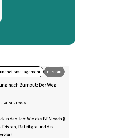
esundheitsmanagement
Burnout
ung nach Burnout: Der Weg
3. AUGUST 2026
ck in den Job: Wie das BEM nach §
– Fristen, Beteiligte und das
rklärt.