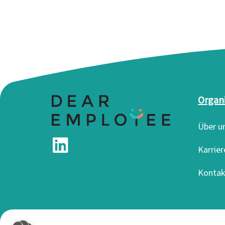
Organ
Über u
Karrier
Kontak