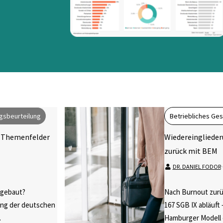
gsbeurteilung
Betriebliches G
 Themenfelder
Wiedereinglieder
zurück mit BEM
DR. DANIEL FODOR
⋅
fgebaut?
Nach Burnout zurü
ung der deutschen
167 SGB IX abläuft 
.
Hamburger Modell e