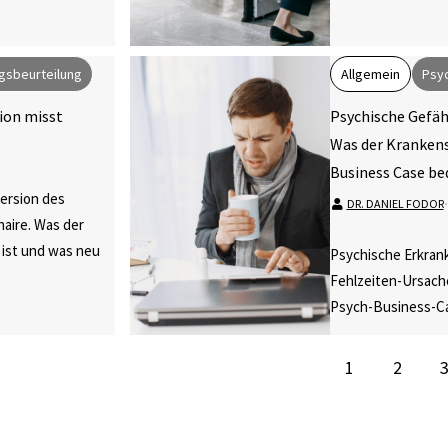
gsbeurteilung
Allgemein
Psyc
sion misst
Psychische Gefäh
Was der Krankens
Business Case be
Version des
DR. DANIEL FODOR
⋅
aire. Was der
 ist und was neu
Psychische Erkran
Fehlzeiten-Ursache
Psych-Business-Ca
1
2