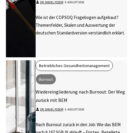
DR. DANIEL FODOR
⋅
5. AUGUST 2026
Wie ist der COPSOQ Fragebogen aufgebaut?
Themenfelder, Skalen und Auswertung der
deutschen Standardversion verständlich erklärt.
Betriebliches Gesundheitsmanagement
Burnout
Wiedereingliederung nach Burnout: Der Weg
zurück mit BEM
DR. DANIEL FODOR
⋅
3. AUGUST 2026
Nach Burnout zurück in den Job: Wie das BEM
nach § 167 SGB IX abläuft – Fristen, Beteiligte