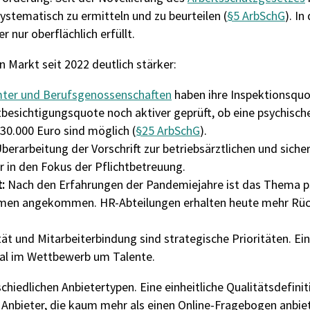
systematisch zu ermitteln und zu beurteilen (
§5 ArbSchG
). I
 nur oberflächlich erfüllt.
 Markt seit 2022 deutlich stärker:
ter und Berufsgenossenschaften
haben ihre Inspektionsquot
tbesichtigungsquote noch aktiver geprüft, ob eine psychisc
 30.000 Euro sind möglich (
§25 ArbSchG
).
berarbeitung der Vorschrift zur betriebsärztlichen und sich
r in den Fokus der Pflichtbetreuung.
:
Nach den Erfahrungen der Pandemiejahre ist das Thema p
nehmen angekommen. HR-Abteilungen erhalten heute mehr Rü
tät und Mitarbeiterbindung sind strategische Prioritäten. E
al im Wettbewerb um Talente.
chiedlichen Anbietertypen. Eine einheitliche Qualitätsdefini
 Anbieter, die kaum mehr als einen Online-Fragebogen anbie