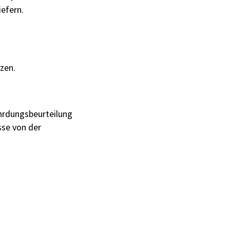
efern.
nzen.
hrdungsbeurteilung
sse von der