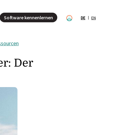
Software kennenlernen
DE
EN
ssourcen
r: Der