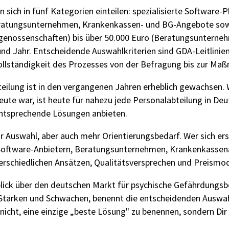
n sich in fünf Kategorien einteilen: spezialisierte Software
ratungsunternehmen, Krankenkassen- und BG-Angebote sowie
genossenschaften) bis über 50.000 Euro (Beratungsunternehm
und Jahr. Entscheidende Auswahlkriterien sind GDA-Leitlinie
Vollständigkeit des Prozesses von der Befragung bis zur 
teilung ist in den vergangenen Jahren erheblich gewachsen.
ute war, ist heute für nahezu jede Personalabteilung in Deu
entsprechende Lösungen anbieten.
r Auswahl, aber auch mehr Orientierungsbedarf. Wer sich 
aus Software-Anbietern, Beratungsunternehmen, Krankenkass
terschiedlichen Ansätzen, Qualitätsversprechen und Preismod
rblick über den deutschen Markt für psychische Gefährdungsb
 Stärken und Schwächen, benennt die entscheidenden Auswahlk
 nicht, eine einzige „beste Lösung" zu benennen, sondern Dir 