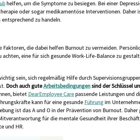
aub
helfen, um die Symptome zu besiegen. Bei einer Depressi
otherapie oder sogar medikamentöse Interventionen. Daher i
m entsprechend zu handeln.
Faktoren, die dabei helfen Burnout zu vermeiden. Persönli
zu achten, eine für sich gesunde Work-Life-Balance zu gestal
chtig sein, sich regelmäßig Hilfe durch Supervisionsgruppen
t.
Doch auch gute
Arbeitsbedingungen
sind de
r Schlüssel u
nnen, bietet
DearEmployee Care
passende Leistungen und di
Führungskräfte kann für eine gesunde
Führung
im Unternehmen
ng ist das A und O in der Prävention von Burnout. Daher gil
 Mitverantwortung für die mentale Gesundheit ihrer Beschäft
te und HR.