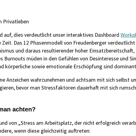
m Privatleben
 auf, dies verdeutlicht unser interaktives Dashboard
Workpl
ie Zeit. Das 12 Phasenmodell von Freudenberger verdeutlich
nismus und daraus resultierender hoher Einsatzbereitschaft
es Burnouts müden in den Gefühlen von Desinteresse und Sin
 körperliche sowie emotionale Erschöpfung sind dominant
kleine Anzeichen wahrzunehmen und achtsam mit sich selbst 
ieren, bevor man Stressfaktoren dauerhaft mit sich rumschl
 man achten?
nd von „Stress am Arbeitsplatz, der nicht erfolgreich verarb
ere, wenn diese gleichzeitig auftreten: