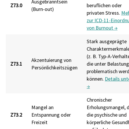
Ausgebranntsein
Z73.0
beruflichen oder
(Burn-out)
privaten Stress.
Me
zur ICD-11-Einordn
von Burnout →
Stark ausgeprägte
Charaktermerkmal
(z. B. Typ-A-Verhalt
Akzentuierung von
Z73.1
die unter Belastung
Persönlichkeitszügen
problematisch wer
können.
Details unt
→
Chronischer
Mangel an
Erholungsmangel, 
Z73.2
Entspannung oder
die psychische und
Freizeit
körperliche Gesund