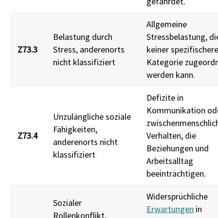
gefährdet.
Allgemeine
Belastung durch
Stressbelastung, di
Z73.3
Stress, anderenorts
keiner spezifischer
nicht klassifiziert
Kategorie zugeord
werden kann.
Defizite in
Kommunikation od
Unzulängliche soziale
zwischenmenschli
Fähigkeiten,
Z73.4
Verhalten, die
anderenorts nicht
Beziehungen und
klassifiziert
Arbeitsalltag
beeinträchtigen.
Widersprüchliche
Sozialer
Erwartungen
in
Rollenkonflikt,