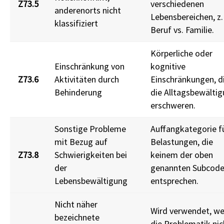
Z73.5
verschiedenen
anderenorts nicht
Lebensbereichen, z.
klassifiziert
Beruf vs. Familie.
Körperliche oder
Einschränkung von
kognitive
Z73.6
Aktivitäten durch
Einschränkungen, d
Behinderung
die Alltagsbewälti
erschweren.
Sonstige Probleme
Auffangkategorie f
mit Bezug auf
Belastungen, die
Z73.8
Schwierigkeiten bei
keinem der oben
der
genannten Subcod
Lebensbewältigung
entsprechen.
Nicht näher
Wird verwendet, w
bezeichnete
die Problematik nic