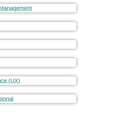
 Management
nce (UX)
sional