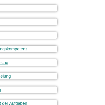
ungskompetenz
eiche
gelung
g
it der Aufgaben