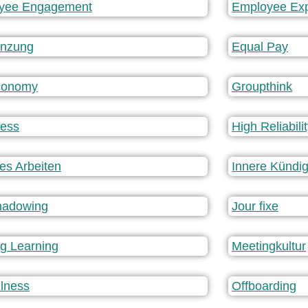
yee Engagement
Employee Exp
enzung
Equal Pay
conomy
Groupthink
ness
High Reliabil
es Arbeiten
Innere Kündi
hadowing
Jour fixe
ng Learning
Meetingkultur
lness
Offboarding