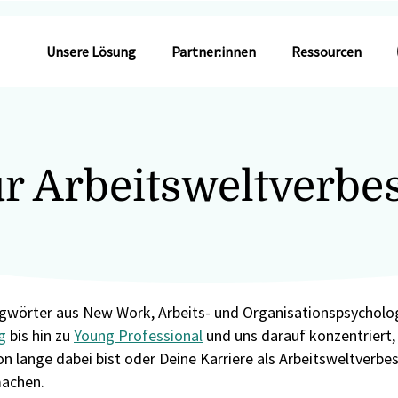
Unsere Lösung
Partner:innen
Ressourcen
ür Arbeitsweltverbe
agwörter aus New Work, Arbeits- und Organisationspsycholog
g
bis hin zu
Young Professional
und uns darauf konzentriert, s
on lange dabei bist oder Deine Karriere als Arbeitsweltverbes
machen.