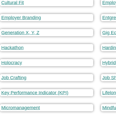
Cultural Fit
Emplo
Employer Branding
Entgr
Generation X, Y, Z
Gig E
Hackathon
Hardi
Holocracy
Hybrid
Job Crafting
Job S
Key Performance Indicator (KPI)
Lifelo
Micromanagement
Mindfu