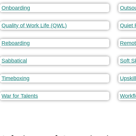
Onboarding
Outsou
Quality of Work Life (QWL)
Quiet 
Reboarding
Remot
Sabbatical
Soft Sk
Timeboxing
Upskil
War for Talents
Workf