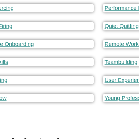
rcing
Performance
Firing
Quiet Quitting
e Onboarding
Remote Work
ills
Teambuilding
ling
User Experie
low
Young Profes