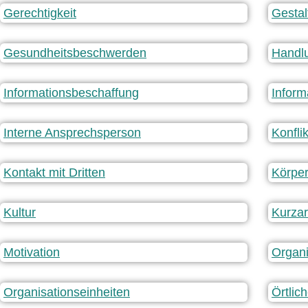
Gerechtigkeit
Gestal
Gesundheitsbeschwerden
Handlu
Informationsbeschaffung
Inform
Interne Ansprechsperson
Konfli
Kontakt mit Dritten
Körper
Kultur
Kurzar
Motivation
Organ
Organisationseinheiten
Örtlich