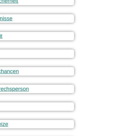
cherheit
tnisse
t
chancen
rechsperson
eize