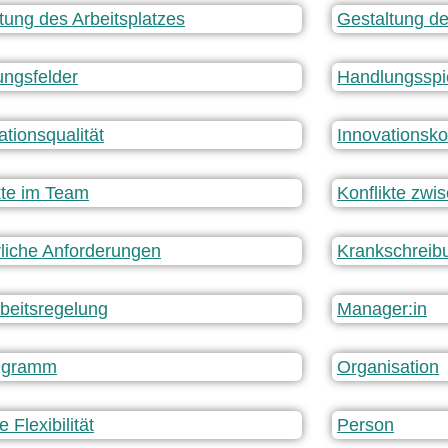
tung des Arbeitsplatzes
Gestaltung de
ngsfelder
Handlungsspi
ationsqualität
Innovationsk
kte im Team
Konflikte zw
liche Anforderungen
Krankschreib
beitsregelung
Manager:in
igramm
Organisation
e Flexibilität
Person