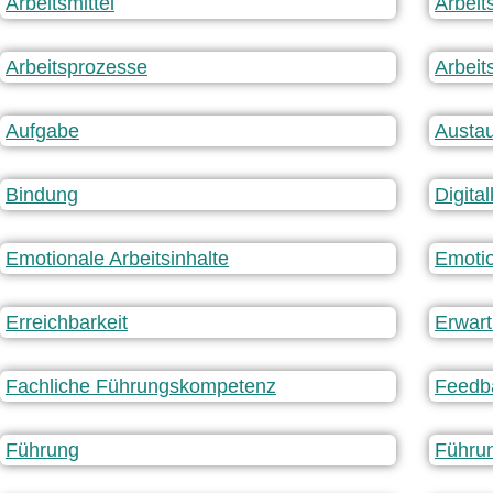
Arbeitsmittel
Arbeit
Arbeitsprozesse
Arbeit
Aufgabe
Austau
Bindung
Digita
Emotionale Arbeitsinhalte
Emoti
Erreichbarkeit
Erwar
Fachliche Führungskompetenz
Feedba
Führung
Führu