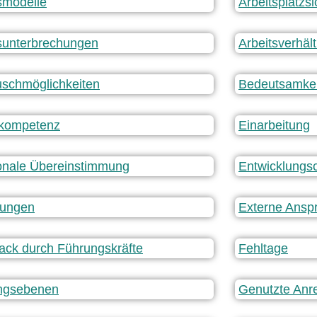
smodelle
Arbeitsplatzsi
sunterbrechungen
Arbeitsverhäl
schmöglichkeiten
Bedeutsamkei
lkompetenz
Einarbeitung
onale Übereinstimmung
Entwicklungs
tungen
Externe Ansp
ck durch Führungskräfte
Fehltage
ngsebenen
Genutzte Anr