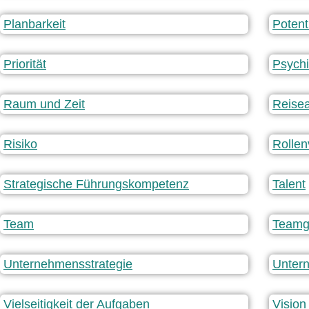
Planbarkeit
Potent
Priorität
Psych
Raum und Zeit
Reise
Risiko
Rollen
Strategische Führungskompetenz
Talent
Team
Teamg
Unternehmensstrategie
Unter
Vielseitigkeit der Aufgaben
Vision