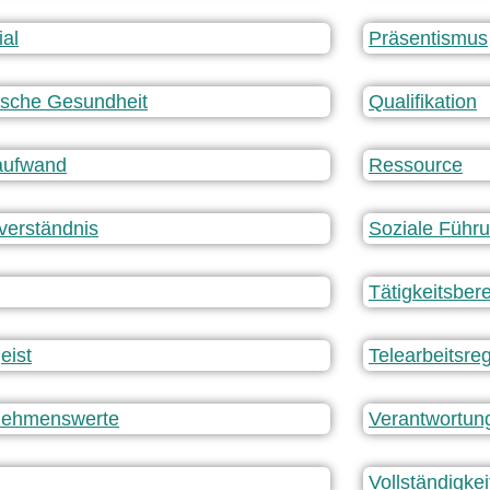
ial
Präsentismus
ische Gesundheit
Qualifikation
aufwand
Ressource
verständnis
Soziale Führ
Tätigkeitsber
eist
Telearbeitsre
nehmenswerte
Verantwortun
Vollständigke