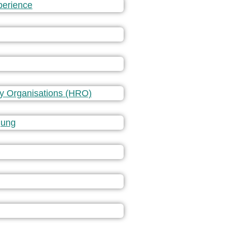
erience
ity Organisations (HRO)
gung