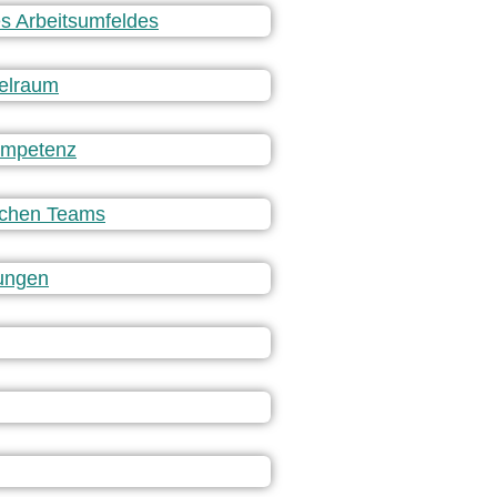
s Arbeitsumfeldes
elraum
ompetenz
ischen Teams
ungen